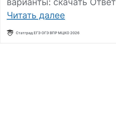
варианты: скачать Ответ
Русский
Читать далее
язык
4
класс
Статград ЕГЭ ОГЭ ВПР МЦКО 2026
варианты
РЯ2340101
и
РЯ2340102
с
ответами
стартовая
работа
статград