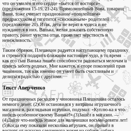
что он умилён и его сердце «бьётся от восторга»
(предложения 15-19, 21-24). Прямолинейный Вова, товарищ
Вани, тоже считает празднование «пошлейшим»
предрассудком и тяготится «сюсюканьем» родителей
(предложение 20). Итак, дети не верят в чудеса и не
нуждаются в них. Ванька, желая доказать собственную
правоту, ранит чувства отца, проявляет чёрствость и
невежливость.
Таким образом, Плешихин радуется наступающему празднику
и стремится подарить ближним настоящее чудо, в то время
как его сын Ванька лишён способности радоваться мелочам и
ценить заботу родных. Мне кажется, в споре поколений прав
чиновник, так как именно он умеет быть счастливым и
делиться радостью с другими.
Текст Аверченко
От праздничных расходов у чиновника Плешихина осталось
немного денег. (2)Он остановился у витрины игрушечного
магазина и, разглядывая игрушки, подумал: «Куплю-ка я что-
нибудь особенное своему Ваньке!» (3)Зашёл в магазин. —
(4)Дайте что-нибудь этакое для мальчишки восьми-девяти лет!
(5)Когда ему показали несколько игрушек, он пришёл в
восторг от искусно сделанного жокея на собаке: собака