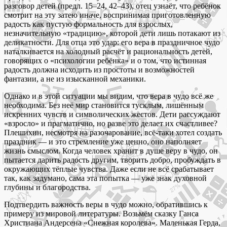
разговор детей (предл. 15–24, 42–43), отец узнаёт, что ребёнок
смотрит на эту затею иначе, воспринимая приготовленную
радость как пустую формальность для взрослых,
незначительную «традицию», которой дети лишь потакают из
деликатности. Для отца это удар: его вера в праздничное чудо
наталкивается на холодный расчёт и рациональность детей,
говорящих о «психологии ребёнка» и о том, что истинная
радость должна исходить из простоты и возможностей
фантазии, а не из изысканной механики.
Однако и в этой ситуации мы видим, что вера в чудо всё же
необходима. Без неё мир становится тусклым, лишённым
искренних чувств и символических жестов. Дети рассуждают
«взросло» и прагматично, но разве это делает их счастливее?
Плешихин, несмотря на разочарование, всё-таки хотел создать
праздник — и это стремление уже ценно, оно наполняет
жизнь смыслом. Когда человек хранит в душе веру в чудо, он
пытается дарить радость другим, творить добро, пробуждать в
окружающих тёплые чувства. Даже если не всё срабатывает
так, как задумано, сама эта попытка — уже знак духовной
глубины и благородства.
Подтвердить важность веры в чудо можно, обратившись к
примеру из мировой литературы. Возьмём сказку Ганса
Христиана Андерсена «Снежная королева». Маленькая Герда,