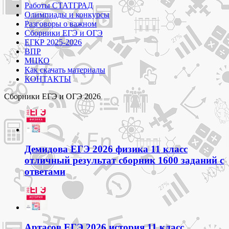
Работы СТАТГРАД
Олимпиады и конкурсы
Разговоры о важном
Сборники ЕГЭ и ОГЭ
ЕГКР 2025-2026
ВПР
МЦКО
Как скачать материалы
КОНТАКТЫ
Сборники ЕГЭ и ОГЭ 2026
Демидова ЕГЭ 2026 физика 11 класс
отличный результат сборник 1600 заданий с
ответами
Артасов ЕГЭ 2026 история 11 класс