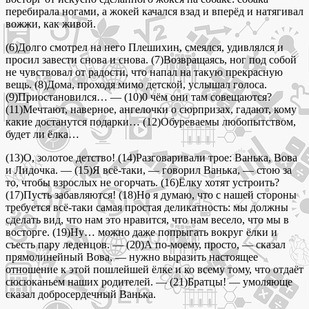
перебирала ногами, а жокей качался взад и вперёд и натягивал
вожжи, как живой.
(6)Долго смотрел на него Плешихин, смеялся, удивлялся и
просил завести снова и снова. (7)Возвращаясь, ног под собой
не чувствовал от радости, что напал на такую прекрасную
вещь. (8)Дома, проходя мимо детской, услышал голоса.
(9)Приостановился… — (10)0 чём они там совещаются?
(11)Мечтают, наверное, ангелочки о сюрпризах, гадают, кому
какие достанутся подарки… (12)Обуреваемы любопытством,
будет ли ёлка…
(13)О, золотое детство! (14)Разговаривали трое: Ванька, Вова
и Лидочка. — (15)Я всё-таки, — говорил Ванька, — стою за
то, чтобы взрослых не огорчать. (16)Ёлку хотят устроить?
(17)Пусть забавляются! (18)Но я думаю, что с нашей стороны
требуется всё-таки самая простая деликатность: мы должны
сделать вид, что нам это нравится, что нам весело, что мы в
восторге. (19)Ну… можно даже попрыгать вокруг ёлки и
съесть пару леденцов. — (20)А по-моему, просто, — сказал
прямолинейный Вова, — нужно выразить настоящее
отношение к этой пошлейшей ёлке и ко всему тому, что отдаёт
сюсюканьем наших родителей. — (21)Братцы! — умоляюще
сказал добросердечный Ванька.