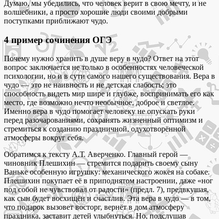
Думаю, мы убедились, что человек верит в свою мечту, и не
волшебники, а просто хорошие люди своими добрыми
поступками приближают чудо.
4 пример сочинения ОГЭ
Почему нужно хранить в душе веру в чудо? Ответ на этот
вопрос заключается не только в особенностях человеческой
психологии, но и в сути самого нашего существования. Вера в
чудо — это не наивность и не детская слабость; это
способность видеть мир шире и глубже, воспринимать его как
место, где возможно нечто необычное, доброе и светлое.
Именно вера в чудо помогает человеку не опускать руки
перед разочарованиями, сохранять жизненный оптимизм и
стремиться к созданию праздничной, одухотворённой
атмосферы вокруг себя.
Обратимся к тексту А.Т. Аверченко. Главный герой —
чиновник Плешихин — стремится подарить своему сыну
Ваньке особенную игрушку: механического жокея на собаке.
Плешихин покупает её в приподнятом настроении, даже «ног
под собой не чувствовал от радости» (предл. 7), предвкушая,
как сын будет восхищён и счастлив. Эта вера в чудо — в том,
что подарок вызовет восторг, вернёт в дом атмосферу
праздника, заставит детей улыбнуться. Но, подслушав