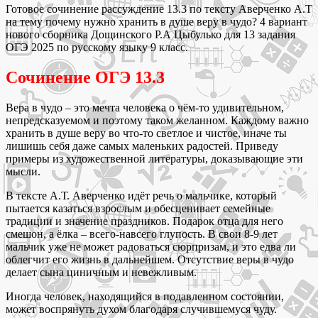
Готовое сочинение рассуждение 13.3 по тексту Аверченко А.Т
на тему почему нужно хранить в душе веру в чудо? 4 вариант
нового сборника Дощинского Р.А Цыбулько для 13 задания
ОГЭ 2025 по русскому языку 9 класс.
Сочинение ОГЭ 13.3
Вера в чудо – это мечта человека о чём-то удивительном,
непредсказуемом и поэтому таком желанном. Каждому важно
хранить в душе веру во что-то светлое и чистое, иначе ты
лишишь себя даже самых маленьких радостей. Приведу
примеры из художественной литературы, доказывающие эти
мысли.
В тексте А.Т. Аверченко идёт речь о мальчике, который
пытается казаться взрослым и обесценивает семейные
традиции и значение праздников. Подарок отца для него
смешон, а ёлка – всего-навсего глупость. В свои 8-9 лет
мальчик уже не может радоваться сюрпризам, и это едва ли
облегчит его жизнь в дальнейшем. Отсутствие веры в чудо
делает сына циничным и невежливым.
Иногда человек, находящийся в подавленном состоянии,
может воспрянуть духом благодаря случившемуся чуду.