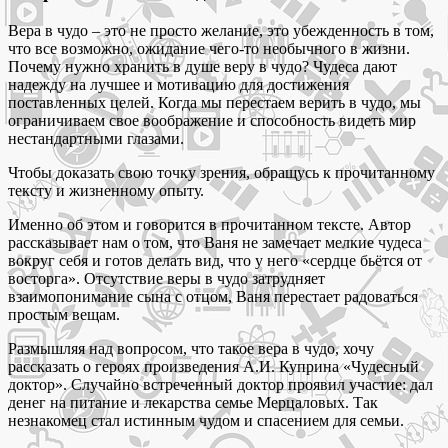
Вера в чудо – это не просто желание, это убежденность в том,
что все возможно, ожидание чего-то необычного в жизни.
Почему нужно хранить в душе веру в чудо? Чудеса дают
надежду на лучшее и мотивацию для достижения
поставленных целей. Когда мы перестаем верить в чудо, мы
ограничиваем свое воображение и способность видеть мир
нестандартными глазами.
Чтобы доказать свою точку зрения, обращусь к прочитанному
тексту и жизненному опыту.
Именно об этом и говорится в прочитанном тексте. Автор
рассказывает нам о том, что Ваня не замечает мелкие чудеса
вокруг себя и готов делать вид, что у него «сердце бьётся от
восторга». Отсутствие веры в чудо затрудняет
взаимопонимание сына с отцом, Ваня перестает радоваться
простым вещам.
Размышляя над вопросом, что такое вера в чудо, хочу
рассказать о героях произведения А.И. Куприна «Чудесный
доктор». Случайно встреченный доктор проявил участие: дал
денег на питание и лекарства семье Мерцаловых. Так
незнакомец стал истинным чудом и спасением для семьи.