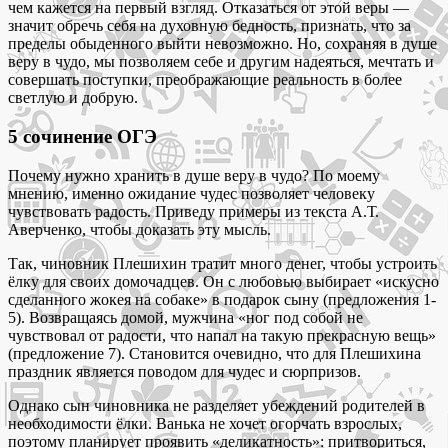
чем кажется на первый взгляд. Отказаться от этой веры —
значит обречь себя на духовную бедность, признать, что за
пределы обыденного выйти невозможно. Но, сохраняя в душе
веру в чудо, мы позволяем себе и другим надеяться, мечтать и
совершать поступки, преображающие реальность в более
светлую и добрую.
5 сочинение ОГЭ
Почему нужно хранить в душе веру в чудо? По моему
мнению, именно ожидание чудес позволяет человеку
чувствовать радость. Приведу примеры из текста А.Т.
Аверченко, чтобы доказать эту мысль.
Так, чиновник Плешихин тратит много денег, чтобы устроить
ёлку для своих домочадцев. Он с любовью выбирает «искусно
сделанного жокея на собаке» в подарок сыну (предложения 1-
5). Возвращаясь домой, мужчина «ног под собой не
чувствовал от радости, что напал на такую прекрасную вещь»
(предложение 7). Становится очевидно, что для Плешихина
праздник является поводом для чудес и сюрпризов.
Однако сын чиновника не разделяет убеждений родителей в
необходимости ёлки. Ванька не хочет огорчать взрослых,
поэтому планирует проявить «деликатность»: притвориться,