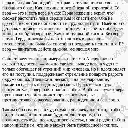
веря в силу любви и добра, отправляется на поиски своего
названого брата Кая, похищенного Снежной королевой. Её
вера — это и есть вера в чудо: Герда искренне верит, что
сможет растопить лёд в сердце Кая и спасти его. Она не
сдаётся, несмотря на опасности и трудности пути. Именно эта
детская, чистая вера, лишённая цинизма и расчёта, побеждает
холод и злобу, возвращает Кая к нормальной жизни. Без веры
в чудо Герда никогда бы не отправилась в опасное
путешествие, не была бы способна преодолеть испытания. Её
вера — двигатель действия, сила, меняющая мир.
Сопоставляя эти два примера — из текста Аверченко и из
сказки Андерсена, — можно сделать вывод: вера в чудо не
только обогащает внутренний мир человека, но и вдохновляет
его на поступки, поддерживает стремление подарить радость
окружающим. Плешихин, несмотря на разочарование,
пытается сделать праздник для сына; Герда, веря в чудо
спасения Кая, совершает подвиг любви. В обоих случаях вера
превращается в источник творческого импульса,
противостоящего разочарованию, равнодушию и безверию.
Таким образом, вера в чудо нужна человеку для того, чтобы
видеть в жизни не только будничную сторону, но и
возможность чуда, неожиданного счастья, новой радости. Она
напоминает нам, что мир может быть прекраснее и теплее,