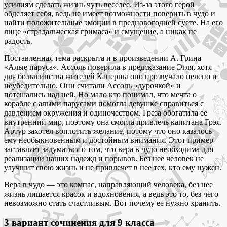
усилиям сделать жизнь чуть веселее. Из-за этого герой
обделяет себя, ведь не имеет возможности поверить в чудо и
найти положительные эмоции в предновогодней суете. На его
лице «страдальческая гримаса» и смущение, а никак не
радость.
Поставленная тема раскрыта и в произведении А. Грина
«Алые паруса«. Ассоль поверила в предсказание Эгля, хотя
для большинства жителей Каперны оно прозвучало нелепо и
неубедительно. Они считали Ассоль «дурочкой» и
потешались над ней. Но мало кто понимал, что мечта о
корабле с алыми парусами помогла девушке справиться с
давлением окружения и одиночеством. Греза обогатила ее
внутренний мир, поэтому она смогла привлечь капитана Грэя.
Артур захотел воплотить желание, потому что оно казалось
ему необыкновенным и достойным внимания. Этот пример
заставляет задуматься о том, что вера в чудо необходима для
реализации наших надежд и порывов. Без нее человек не
улучшит свою жизнь и не привлечет в нее тех, кто ему нужен.
Вера в чудо — это компас, направляющий человека, без нее
жизнь лишается красок и вдохновения, а ведь это то, без чего
невозможно стать счастливым. Вот почему ее нужно хранить.
3 вариант сочинения для 9 класса