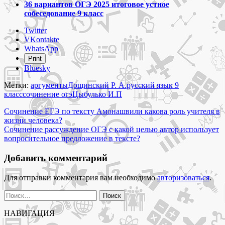
36 вариантов ОГЭ 2025 итоговое устное
собеседование 9 класс
Share
Twitter
the
VKontakte
post
WhatsApp
"Сочинение
Print
ОГЭ
Bluesky
13.3
русский
Метки:
аргументы
Дощинский Р. А.
русский язык 9
язык
класс
сочинение огэ
Цыбулько И.П
9
Навигация
класс
Сочинение ЕГЭ по тексту Амонашвили какова роль учителя в
почему
жизни человека?
по
нужно
Сочинение рассуждение ОГЭ с какой целью автор использует
записям
хранить
вопросительное предложение в тексте?
в
душе
Добавить комментарий
веру
в
Для отправки комментария вам необходимо
авторизоваться
.
чудо?"
Найти:
НАВИГАЦИЯ