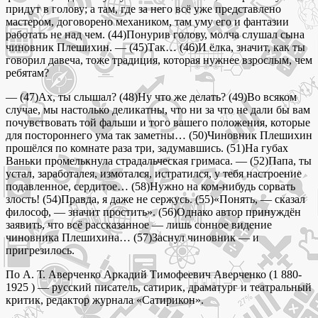
придут в голову; а там, где за него всё уже представлено
мастером, договорено механиком, там уму его и фантазии
работать не над чем. (44)Понурив голову, молча слушал сына
чиновник Плешихин. — (45)Так… (46)И ёлка, значит, как ты
говорил давеча, тоже традиция, которая нужнее взрослым, чем
ребятам?
— (47)Ах, ты слышал? (48)Ну что же делать? (49)Во всяком
случае, мы настолько деликатны, что ни за что не дали бы вам
почувствовать той фальши и того вашего положения, которые
для постороннего ума так заметны… (50)Чиновник Плешихин
прошёлся по комнате раза три, задумавшись. (51)На губах
Ваньки промелькнула страдальческая гримаса. — (52)Папа, ты
устал, заработалея, измотался, истратился, у тебя настроение
подавленное, сердитое… (58)Нужно на ком-нибудь сорвать
злость! (54)Правда, я даже не сержусь. (55)«Понять, — сказал
философ, — значит простить». (56)Однако автор принуждён
заявить, что всё рассказанное — лишь сонное видение
чиновника Плешихина… (57)Заснул чиновник — и
пригрезилось.
По А. Т. Аверченко Аркадий Тимофеевич Аверченко (1 880-
1925 ) — русский писатель, сатирик, драматург и театральный
критик, редактор журнала «Сатирикон».