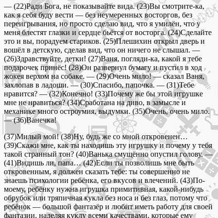
— (22)Ради Бога, не показывайте вида. (23)Вы смотрите-ка,
как я себя буду вести — без неумеренных восторгов, без
переигрывания, но просто сделаю вид, что я умилён, что у
меня блестят глазки и сердце бьётся от восторга. (24)Сделайте
это и вы, порадуем стариков. (25)Плешихин открыл дверь и
вошёл в детскую, сделав вид, что он ничего не слышал. —
(26)Здравствуйте, детки! (27)Ваня, погляди-ка, какой я тебе
подарочек принёс! (28)Он развернул бумагу и пустил в ход
жокея верхом на собаке. — (29)Очень мило! — сказал Ваня,
захлопав в ладоши. — (30)Спасибо, папочка. — (З1)Тебе
нравится? — (32)Конечно! (33)Почему же бы этой игрушке
мне не нравиться? (34)Сработана на диво, в замысле и
механике много остроумия, выдумки. (35)Очень, очень мило.
— (36)Ванечка!
(37)Милый мой! (38)Ну, будь же со мной откровенен…
(39)Скажи мне, как ты находишь эту игрушку и почему у тебя
такой странный тон? (40)Ванька смущённо опустил голову. —
(41)Видишь ли, папа… (42)Если ты позволишь мне быть
откровенным, я должен сказать тебе: ты совершенно не
знаешь психологии ребёнка, его вкусов и влечений. (43)По-
моему, ребёнку нужна игрушка примитивная, какой-нибудь
обрубок или тряпичная кукла без носа и без глаз, потому что
ребёнок — большой фантазёр и любит иметь работу для своей
фантазии, наделяя куклу всеми качествами, которые ему