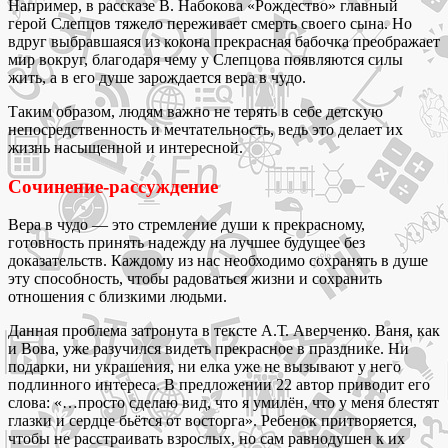
Например, в рассказе В. Набокова «Рождество» главный
герой Слепцов тяжело переживает смерть своего сына. Но
вдруг выбравшаяся из кокона прекрасная бабочка преображает
мир вокруг, благодаря чему у Слепцова появляются силы
жить, а в его душе зарождается вера в чудо.
Таким образом, людям важно не терять в себе детскую
непосредственность и мечтательность, ведь это делает их
жизнь насыщенной и интересной.
Сочинение-рассуждение
Вера в чудо — это стремление души к прекрасному,
готовность принять надежду на лучшее будущее без
доказательств. Каждому из нас необходимо сохранять в душе
эту способность, чтобы радоваться жизни и сохранить
отношения с близкими людьми.
Данная проблема затронута в тексте А.Т. Аверченко. Ваня, как
и Вова, уже разучился видеть прекрасное в празднике. Ни
подарки, ни украшения, ни елка уже не вызывают у него
подлинного интереса. В предложении 22 автор приводит его
слова: «…просто сделаю вид, что я умилён, что у меня блестят
глазки и сердце бьётся от восторга». Ребенок притворяется,
чтобы не расстраивать взрослых, но сам равнодушен к их