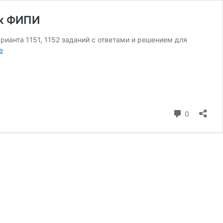
нк ФИПИ
рианта 1151, 1152 заданий с ответами и решением для
21
е
января
Пробник
ЕГЭ
2026
по
географии
коммента
0
11
класс
2
варианта
с
ответами
банк
ФИПИ