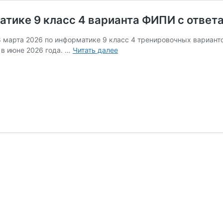
атике 9 класс 4 варианта ФИПИ с ответ
 марта 2026 по информатике 9 класс 4 тренировочных варианто
8
в июне 2026 года. …
Читать далее
марта
2026
Пробник
ОГЭ
по
информатике
9
класс
4
варианта
ФИПИ
с
ответами