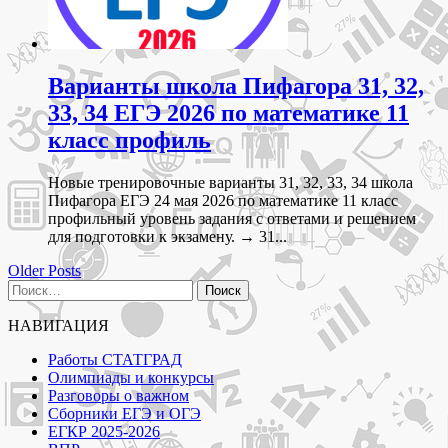
Варианты школа Пифагора 31, 32,
33, 34 ЕГЭ 2026 по математике 11
класс профиль
Новые тренировочные варианты 31, 32, 33, 34 школа
Пифагора ЕГЭ 24 мая 2026 по математике 11 класс
профильный уровень задания с ответами и решением
для подготовки к экзамену. → 31...
Навигация
Older Posts
Найти:
по
записям
НАВИГАЦИЯ
Работы СТАТГРАД
Олимпиады и конкурсы
Разговоры о важном
Сборники ЕГЭ и ОГЭ
ЕГКР 2025-2026