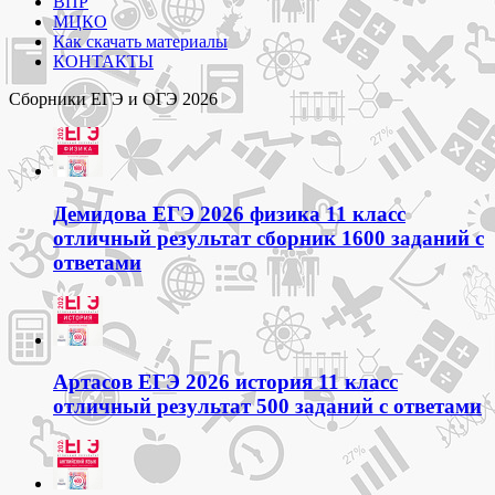
ВПР
МЦКО
Как скачать материалы
КОНТАКТЫ
Сборники ЕГЭ и ОГЭ 2026
Демидова ЕГЭ 2026 физика 11 класс
отличный результат сборник 1600 заданий с
ответами
Артасов ЕГЭ 2026 история 11 класс
отличный результат 500 заданий с ответами