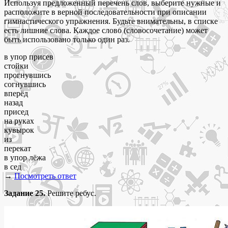
Используя предложенный перечень слов, выберите нужные и
расположите в верной последовательности при описании
гимнастического упражнения. Будьте внимательны, в списке
есть лишние слова. Каждое слово (словосочетание) может
быть использовано только один раз.
в упор присев
стойки
прогнувшись
согнувшись
вперёд
назад
присед
на руках
кувырок
из
перекат
в упор лёжа
в сед
→
Посмотреть ответ
Задание 25.
Решите ребус.