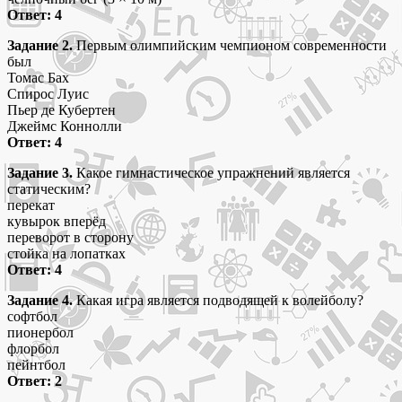
Ответ: 4
Задание 2.
Первым олимпийским чемпионом современности
был
Томас Бах
Спирос Луис
Пьер де Кубертен
Джеймс Коннолли
Ответ: 4
Задание 3.
Какое гимнастическое упражнений является
статическим?
перекат
кувырок вперёд
переворот в сторону
стойка на лопатках
Ответ: 4
Задание 4.
Какая игра является подводящей к волейболу?
софтбол
пионербол
флорбол
пейнтбол
Ответ: 2