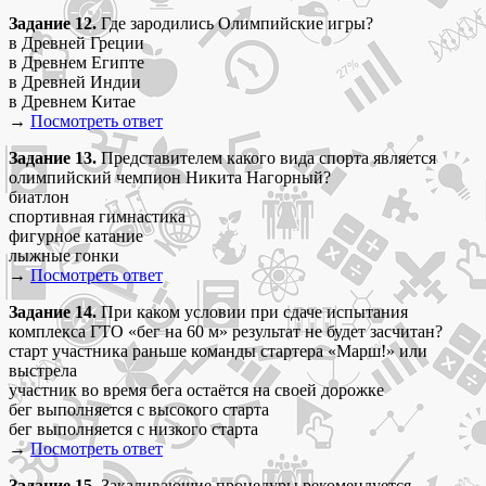
Задание 12.
Где зародились Олимпийские игры?
в Древней Греции
в Древнем Египте
в Древней Индии
в Древнем Китае
→
Посмотреть ответ
Задание 13.
Представителем какого вида спорта является
олимпийский чемпион Никита Нагорный?
биатлон
спортивная гимнастика
фигурное катание
лыжные гонки
→
Посмотреть ответ
Задание 14.
При каком условии при сдаче испытания
комплекса ГТО «бег на 60 м» результат не будет засчитан?
старт участника раньше команды стартера «Марш!» или
выстрела
участник во время бега остаётся на своей дорожке
бег выполняется с высокого старта
бег выполняется с низкого старта
→
Посмотреть ответ
Задание 15.
Закаливающие процедуры рекомендуется