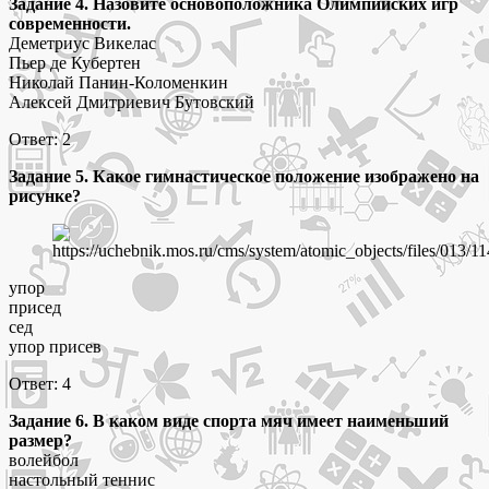
Задание
4. Назовите основоположника Олимпийских игр
современности.
Деметриус Викелас
Пьер де Кубертен
Николай Панин-Коломенкин
Алексей Дмитриевич Бутовский
Ответ: 2
Задание
5. Какое гимнастическое положение изображено на
рисунке?
упор
присед
сед
упор присев
Ответ: 4
Задание 6. В каком виде спорта мяч имеет наименьший
размер?
волейбол
настольный теннис