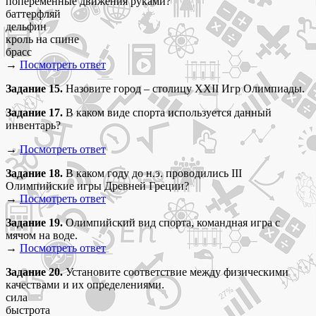
попеременные движения руками?
баттерфляй
дельфин
кроль на спине
брасс
→
Посмотреть ответ
Задание 15.
Назовите город – столицу XXII Игр Олимпиады.
Задание 17.
В каком виде спорта используется данный
инвентарь?
→
Посмотреть ответ
Задание 18.
В каком году до н.э. проводились III
Олимпийские игры Древней Греции?
→
Посмотреть ответ
Задание 19.
Олимпийский вид спорта, командная игра с
мячом на воде.
→
Посмотреть ответ
Задание 20.
Установите соответствие между физическими
качествами и их определениями.
сила
быстрота