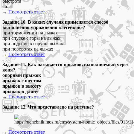
быстрота
сила
→
Посмотреть ответ
Задание 10. В каких случаях применяется способ
выполнения упражнения «лесенкой»?
при торможении на лыжах
при спуске с горы на лыжах
при подъёме в гору на лыжах
при поворотах на лыжах
→
Посмотреть ответ
Задание
11. Как называется прыжок, выполняемый через
коня?
опорный прыжок
прыжок с шестом
прыжок в высоту
прыжок в длину
→
Посмотреть ответ
Задание 12. Что представлено на рисунке?
→
Посмотреть ответ