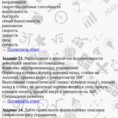
координация
скоростно-силовые способности
выносливость
быстрота
общая выносливость
равновесие
скорость
ловкость
сила
гибкость
→
Посмотреть ответ
Задание 23.
Расположите в верной последовательности
действия в занятии по гимнастике.
Комплекс общеразвивающих упражнений
Отработка кувырка вперёд, кувырка назад, стойки на
лопатках, прыжка вверх с поворотом на 360º
Выполнение гимнастической связки: кувырок назад – перекат
назад в стойку на лопатках, перекат вперёд в упор присев,
кувырок вперёд, прыжок вверх с поворотом на 360º
Специальная разминка
→
Посмотреть ответ
Задание 24.
Дайте правильную формулировку описания
гимнастического упражнения.