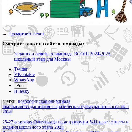
→
Посмотреть ответ
Смотрите также на сайте олимпиады:
Задания и ответы олимпиада ВСОШ 2024-2025
школьный этап для Москвы
Share
Twitter
the
VKontakte
post
WhatsApp
"26-
Print
28
Bluesky
сентября
Олимпиада
Метки:
всероссийская олимпиада
по
школьников
задания
ответы
физическая культура
школьный этап
физической
2024
культуре
Навигация
5-
25-27 сентября Олимпиада по астрономии 5-11 класс ответы и
11
задания школьного этапа 2024
по