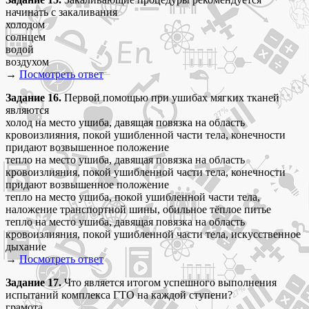
начинать с закаливания
холодом
солнцем
водой
воздухом
→
Посмотреть ответ
Задание 16.
Первой помощью при ушибах мягких тканей
являются
холод на место ушиба, давящая повязка на область
кровоизлияния, покой ушибленной части тела, конечности
придают возвышенное положение
тепло на место ушиба, давящая повязка на область
кровоизлияния, покой ушибленной части тела, конечности
придают возвышенное положение
тепло на место ушиба, покой ушибленной части тела,
наложение транспортной шины, обильное тёплое питье
тепло на место ушиба, давящая повязка на область
кровоизлияния, покой ушибленной части тела, искусственное
дыхание
→
Посмотреть ответ
Задание 17.
Что является итогом успешного выполнения
испытаний комплекса ГТО на каждой ступени?
грамота