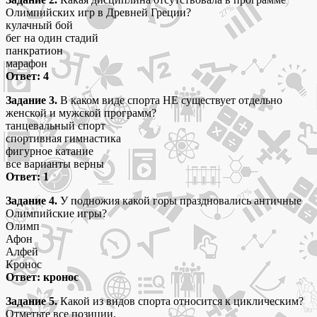
Олимпийских игр в Древней Греции?
кулачный бой
бег на один стадий
панкратион
марафон
Ответ: 4
Задание 3.
В каком виде спорта НЕ существует отдельно
женской и мужской программ?
танцевальный спорт
спортивная гимнастика
фигурное катание
все варианты верны
Ответ: 1
Задание 4.
У подножия какой горы праздновались античные
Олимпийские игры?
Олимп
Афон
Алфей
Кронос
Ответ: кронос
Задание 5.
Какой из видов спорта относится к циклическим?
Отметьте все позиции.