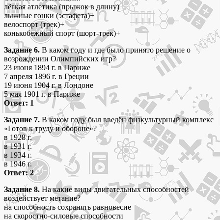
лёгкая атлетика (прыжок в длину)
лыжные гонки (эстафета)+
велоспорт (трек)+
конькобежный спорт (шорт-трек)+
Задание 6.
В каком году и где было принято решение о
возрождении Олимпийских игр?
23 июня 1894 г. в Париже
7 апреля 1896 г. в Греции
19 июня 1904 г. в Лондоне
5 мая 1901 г. в Париже
Ответ: 1
Задание 7.
В каком году был введён физкультурный комплекс
«Готов к труду и обороне»?
в 1928 г.
в 1931 г.
в 1934 г.
в 1946 г.
Ответ: 2
Задание 8.
На какие виды двигательных способностей
воздействует метание?
на способность сохранять равновесие
на скоростно-силовые способности