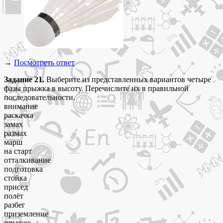
→
Посмотреть ответ
Задание 21.
Выберите из представленных вариантов четыре
фазы прыжка в высоту. Перечислите их в правильной
последовательности.
внимание
раскачка
замах
размах
марш
на старт
отталкивание
подготовка
стойка
присед
полёт
разбег
приземление
прыжок