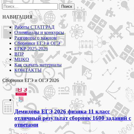
Найти:
НАВИГАЦИЯ
Работы СТАТГРАД
Олимпиады и конкурсы
Разговоры о важном
Сборники ЕГЭ и ОГЭ
ЕГКР 2025-2026
ВПР
МЦКО
Как скачать материалы
КОНТАКТЫ
Сборники ЕГЭ и ОГЭ 2026
Демидова ЕГЭ 2026 физика 11 класс
отличный результат сборник 1600 заданий с
ответами