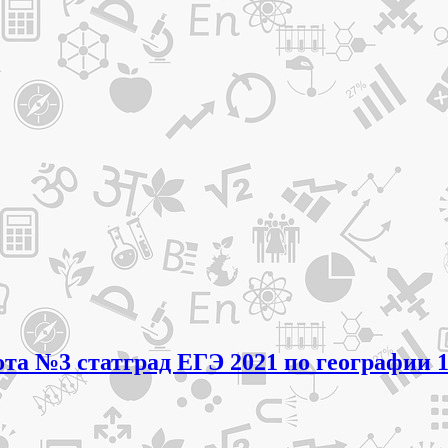
та №3 статград ЕГЭ 2021 по географии 1