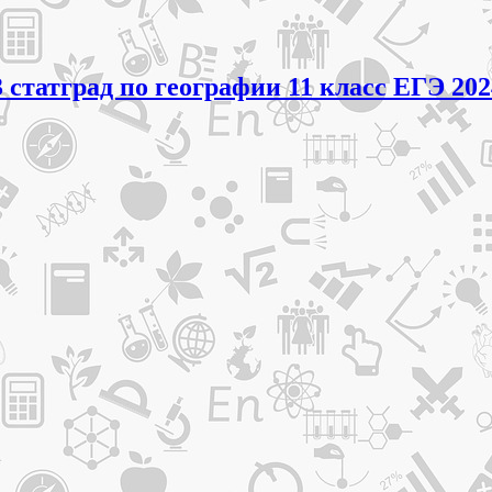
 статград по географии 11 класс ЕГЭ 20