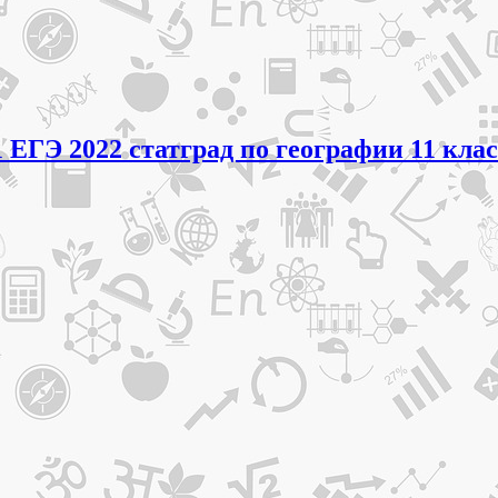
 ЕГЭ 2022 статград по географии 11 кла