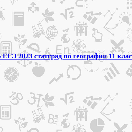
 ЕГЭ 2023 статград по географии 11 кла