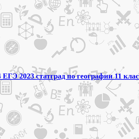
 ЕГЭ 2023 статград по географии 11 кла