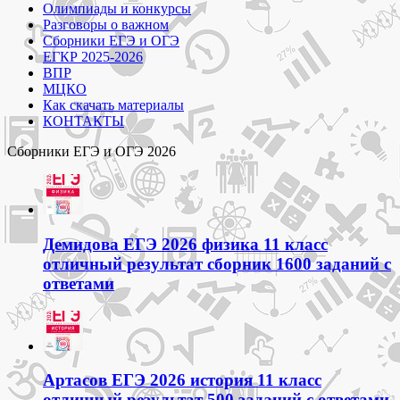
Олимпиады и конкурсы
Разговоры о важном
Сборники ЕГЭ и ОГЭ
ЕГКР 2025-2026
ВПР
МЦКО
Как скачать материалы
КОНТАКТЫ
Сборники ЕГЭ и ОГЭ 2026
Демидова ЕГЭ 2026 физика 11 класс
отличный результат сборник 1600 заданий с
ответами
Артасов ЕГЭ 2026 история 11 класс
отличный результат 500 заданий с ответами