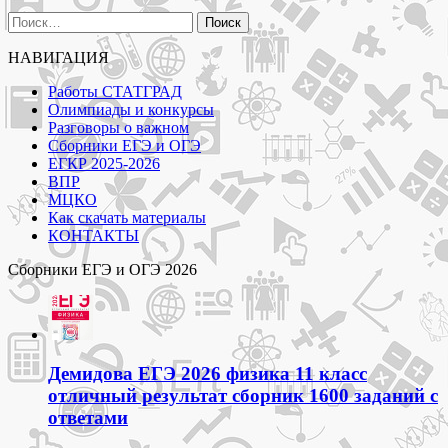
Опции
Найти:
можно
выбрать
на
НАВИГАЦИЯ
странице
Работы СТАТГРАД
товара.
Олимпиады и конкурсы
Разговоры о важном
Сборники ЕГЭ и ОГЭ
ЕГКР 2025-2026
ВПР
МЦКО
Как скачать материалы
КОНТАКТЫ
Сборники ЕГЭ и ОГЭ 2026
Демидова ЕГЭ 2026 физика 11 класс
отличный результат сборник 1600 заданий с
ответами