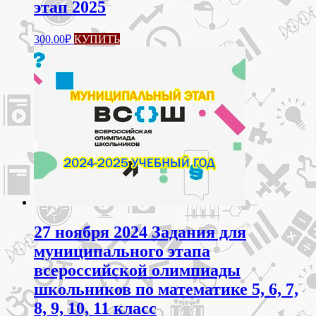
этап 2025
Этот
300.00
₽
КУПИТЬ
товар
имеет
несколько
вариаций.
Опции
можно
выбрать
на
странице
товара.
27 ноября 2024 Задания для
муниципального этапа
всероссийской олимпиады
школьников по математике 5, 6, 7,
8, 9, 10, 11 класс