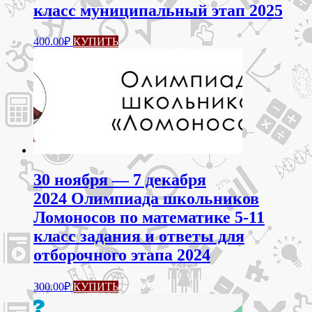
класс муниципальный этап 2025
Этот
400.00
₽
КУПИТЬ
товар
имеет
несколько
вариаций.
Опции
можно
выбрать
на
странице
товара.
30 ноября — 7 декабря
2024 Олимпиада школьников
Ломоносов по математике 5-11
класс задания и ответы для
отборочного этапа 2024
300.00
₽
КУПИТЬ