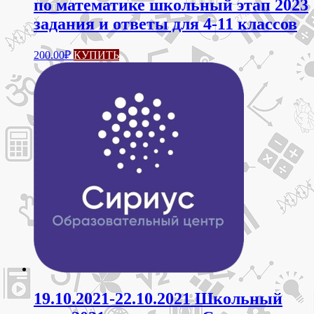
по математике школьный этап 2023
задания и ответы для 4-11 классов
Этот
200.00
₽
КУПИТЬ
товар
имеет
несколько
вариаций.
Опции
можно
выбрать
на
странице
товара.
19.10.2021-22.10.2021 Школьный