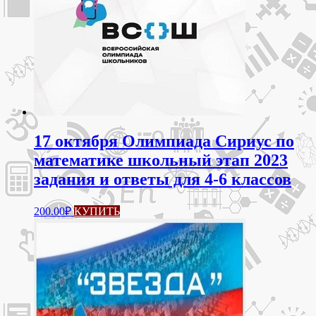
Опции
можно
выбрать
на
странице
товара.
17 октября Олимпиада Сириус по
математике школьный этап 2023
задания и ответы для 4-6 классов
Этот
200.00
₽
КУПИТЬ
товар
имеет
несколько
вариаций.
Опции
можно
выбрать
на