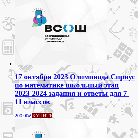
имеет
несколько
вариаций.
Опции
можно
выбрать
на
странице
товара.
17 октября 2023 Олимпиада Сириус
по математике школьный этап
2023-2024 задания и ответы для 7-
11 классов
Этот
200.00
₽
КУПИТЬ
товар
имеет
несколько
вариаций.