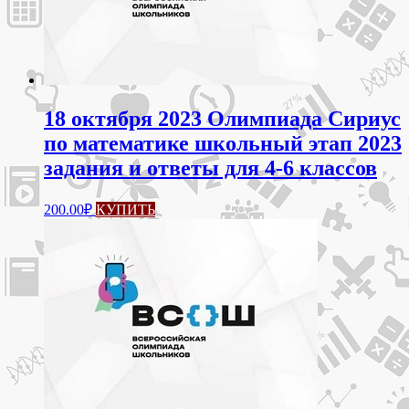
странице
товара.
18 октября 2023 Олимпиада Сириус
по математике школьный этап 2023
задания и ответы для 4-6 классов
Этот
200.00
₽
КУПИТЬ
товар
имеет
несколько
вариаций.
Опции
можно
выбрать
на
странице
товара.