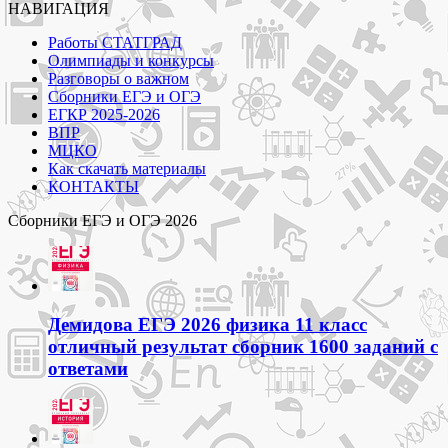
НАВИГАЦИЯ
Работы СТАТГРАД
Олимпиады и конкурсы
Разговоры о важном
Сборники ЕГЭ и ОГЭ
ЕГКР 2025-2026
ВПР
МЦКО
Как скачать материалы
КОНТАКТЫ
Сборники ЕГЭ и ОГЭ 2026
Демидова ЕГЭ 2026 физика 11 класс
отличный результат сборник 1600 заданий с
ответами