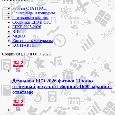
Опции
можно
Работы СТАТГРАД
выбрать
Олимпиады и конкурсы
на
Разговоры о важном
странице
Сборники ЕГЭ и ОГЭ
товара.
ЕГКР 2025-2026
ВПР
МЦКО
Как скачать материалы
КОНТАКТЫ
Сборники ЕГЭ и ОГЭ 2026
Демидова ЕГЭ 2026 физика 11 класс
отличный результат сборник 1600 заданий с
ответами