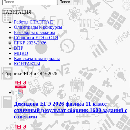
Найти:
НАВИГАЦИЯ
Работы СТАТГРАД
Олимпиады и конкурсы
Разговоры о важном
Сборники ЕГЭ и ОГЭ
ЕГКР 2025-2026
ВПР
МЦКО
Как скачать материалы
КОНТАКТЫ
Сборники ЕГЭ и ОГЭ 2026
Демидова ЕГЭ 2026 физика 11 класс
отличный результат сборник 1600 заданий с
ответами