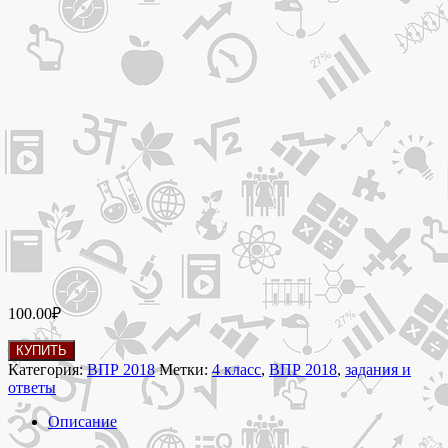
100.00
₽
Количество
КУПИТЬ
товара
Категория:
ВПР 2018
Метки:
4 класс
,
ВПР 2018
,
задания и
ВПР
ответы
2018
по
Описание
русскому