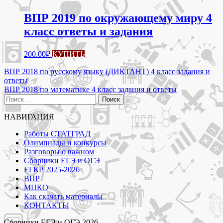
ВПР 2019 по окружающему миру 4
класс ответы и задания
200.00
₽
КУПИТЬ
Навигация
ВПР 2018 по русскому языку (ДИКТАНТ) 4 класс задания и
ответы
по
ВПР 2018 по математике 4 класс задания и ответы
записям
Найти:
НАВИГАЦИЯ
Работы СТАТГРАД
Олимпиады и конкурсы
Разговоры о важном
Сборники ЕГЭ и ОГЭ
ЕГКР 2025-2026
ВПР
МЦКО
Как скачать материалы
КОНТАКТЫ
Сборники ЕГЭ и ОГЭ 2026