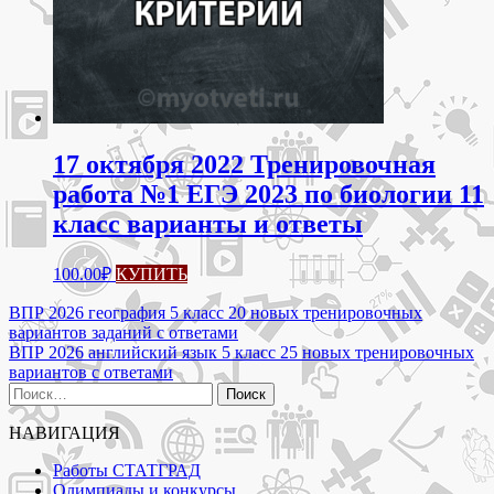
17 октября 2022 Тренировочная
работа №1 ЕГЭ 2023 по биологии 11
класс варианты и ответы
100.00
₽
КУПИТЬ
Навигация
ВПР 2026 география 5 класс 20 новых тренировочных
вариантов заданий с ответами
по
ВПР 2026 английский язык 5 класс 25 новых тренировочных
записям
вариантов с ответами
Найти:
НАВИГАЦИЯ
Работы СТАТГРАД
Олимпиады и конкурсы