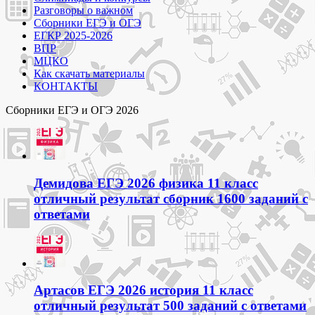
Разговоры о важном
Сборники ЕГЭ и ОГЭ
ЕГКР 2025-2026
ВПР
МЦКО
Как скачать материалы
КОНТАКТЫ
Сборники ЕГЭ и ОГЭ 2026
Демидова ЕГЭ 2026 физика 11 класс
отличный результат сборник 1600 заданий с
ответами
Артасов ЕГЭ 2026 история 11 класс
отличный результат 500 заданий с ответами