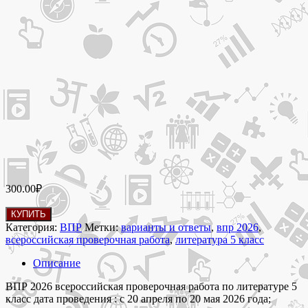
300.00
₽
Количество
КУПИТЬ
товара
Категория:
ВПР
Метки:
варианты и ответы
,
впр 2026
,
ВПР
всероссийская проверочная работа
,
литература 5 класс
2026
литература
Описание
5
класс
ВПР 2026 всероссийская проверочная работа по литературе 5
8
класс дата проведения : с 20 апреля по 20 мая 2026 года;