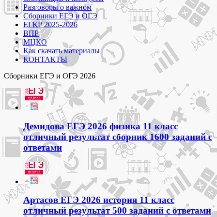
Разговоры о важном
Сборники ЕГЭ и ОГЭ
ЕГКР 2025-2026
ВПР
МЦКО
Как скачать материалы
КОНТАКТЫ
Сборники ЕГЭ и ОГЭ 2026
Демидова ЕГЭ 2026 физика 11 класс
отличный результат сборник 1600 заданий с
ответами
Артасов ЕГЭ 2026 история 11 класс
отличный результат 500 заданий с ответами