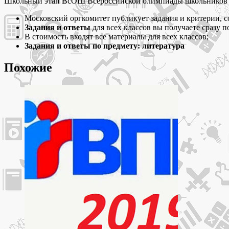
по
Школьный этап ВсОШ Всероссийской олимпиады школьников 
литературе
Московский оргкомитет публикует задания и критерии, 
школьного
Задания и ответы
для всех классов вы получаете сразу п
этапа
В стоимость входят все материалы для всех классов;
олимпиады
Задания и ответы по предмету: литература
ВсОШ
2019-
Похожие
2020