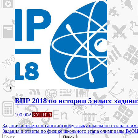
ВПР 2018 по истории 5 класс задани
100.00
₽
КУПИТЬ
Навигация
Задания и ответы по английскому языку школьного этапа оли
Задания и ответы по физике школьного этапа олимпиады ВсО
по
Найти: