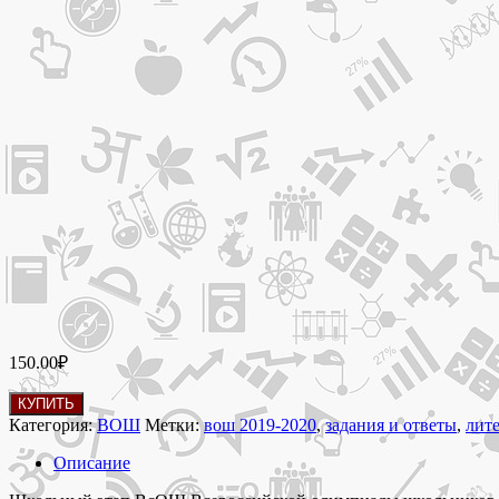
150.00
₽
Количество
КУПИТЬ
товара
Категория:
ВОШ
Метки:
вош 2019-2020
,
задания и ответы
,
лит
Задания
и
Описание
ответы