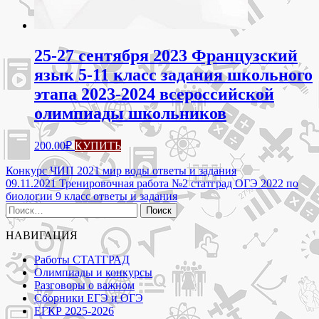
25-27 сентября 2023 Французский
язык 5-11 класс задания школьного
этапа 2023-2024 всероссийской
олимпиады школьников
200.00
₽
КУПИТЬ
Навигация
Конкурс ЧИП 2021 мир воды ответы и задания
09.11.2021 Тренировочная работа №2 статград ОГЭ 2022 по
по
биологии 9 класс ответы и задания
записям
Найти:
НАВИГАЦИЯ
Работы СТАТГРАД
Олимпиады и конкурсы
Разговоры о важном
Сборники ЕГЭ и ОГЭ
ЕГКР 2025-2026