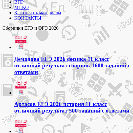
ВПР
МЦКО
Как скачать материалы
КОНТАКТЫ
Сборники ЕГЭ и ОГЭ 2026
Демидова ЕГЭ 2026 физика 11 класс
отличный результат сборник 1600 заданий с
ответами
Артасов ЕГЭ 2026 история 11 класс
отличный результат 500 заданий с ответами