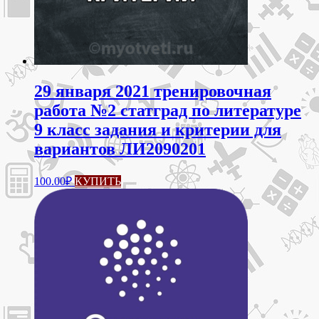
29 января 2021 тренировочная
работа №2 статград по литературе
9 класс задания и критерии для
вариантов ЛИ2090201
100.00
₽
КУПИТЬ