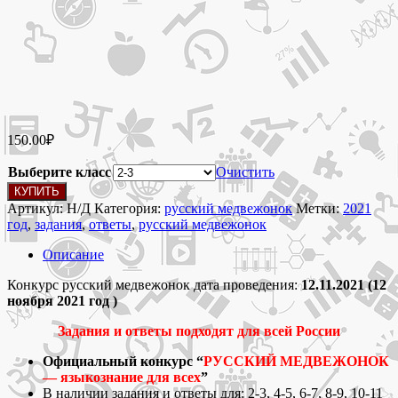
150.00
₽
Выберите класс
Очистить
Количество
КУПИТЬ
товара
Артикул:
Н/Д
Категория:
русский медвежонок
Метки:
2021
Конкурс
год
,
задания
,
ответы
,
русский медвежонок
Русский
Медвежонок
Описание
2021
ответы
Конкурс русский медвежонок дата проведения:
12.11.2021 (12
и
ноября 2021 год )
задания
Задания и ответы подходят для всей России
Официальный конкурс “
РУССКИЙ МЕДВЕЖОНОК
— языкознание для всех
”
В наличии задания и ответы для: 2-3, 4-5, 6-7, 8-9, 10-11