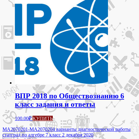
ВПР 2018 по Обществознанию 6
класс задания и ответы
100.00
₽
КУПИТЬ
Навигация
МА2070201-МА2070204 варианты диагностической работы
статград по алгебре 7 класс 2 декабря 2020
по