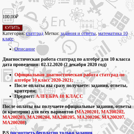
100.00
₽
Количество
КУПИТЬ
товара
Категория:
статград
Метки:
задания и ответы
,
математика 10
МА200201-
класс
МА200208
варианты
Описание
диагностической
работы
Диагностическая работа статград по алгебре для 10 класса
статград
дата проведения: 02.12.2020 (2 декабря 2020 год)
по
Официальная диагностическая работа статград по
алгебре
алгебре 10 класс 2020-2021;
10
После оплаты вы сразу получаете: задания, ответы,
класс
критерии;
2
Предмет:
АЛГЕБРА 10 КЛАСС
декабря
2020
После оплаты вы получаете официальные задания, ответы
(и критерии) для всех вариантов (
МА200201, МА200202,
МА200203, МА200204, МА200205, МА200206, МА200207,
МА200208
)
P.S
посмотреть бесплатно только задания