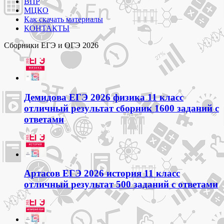
ВПР
МЦКО
Как скачать материалы
КОНТАКТЫ
Сборники ЕГЭ и ОГЭ 2026
Демидова ЕГЭ 2026 физика 11 класс
отличный результат сборник 1600 заданий с
ответами
Артасов ЕГЭ 2026 история 11 класс
отличный результат 500 заданий с ответами