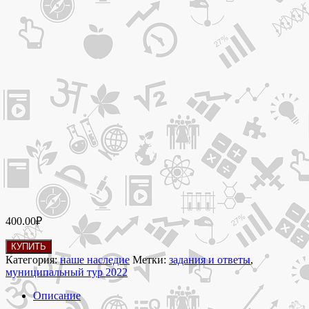
400.00
₽
Количество
КУПИТЬ
товара
Категория:
наше наследие
Метки:
задания и ответы
,
Муниципальный
муниципальный тур 2022
тур
2023
Описание
олимпиада