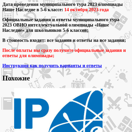
Наше
Дата проведения муниципального тура 2023 олимпиады
Наследие
Наше Наследие в 5-6 классе:
14 октября 2023 года
5-
Официальные задания и ответы муниципального тура
6
2023 ОВИО интеллектуальной олимпиады «Наше
класс
Наследие» для школьников 5-6 классов;
задания
и
В стоимость входят: все задания и ответы на все задания;
ответы
После оплаты вы сразу получите официальные задания и
ответы для олимпиады;
Инструкция как получить варианты и ответы
Похожие