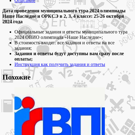
Описание
олимпиада
ОВИО
Дата проведения муниципального тура 2024 олимпиады
Наше
Наше Наследие и ОРКСЭ в 2, 3, 4 классе: 25-26 октября
Наследие
2024 года
2,
Официальные задания и ответы муниципального тура
3,
2024 ОВИО олимпиада «Наше Наследие»;
4
В стоимость входят: все задания и ответы на все
класс
задания;
задания
Задания и ответы будут доступны вам сразу после
и
оплаты;
ответы
Инструкция как получить задания и ответы
Похожие