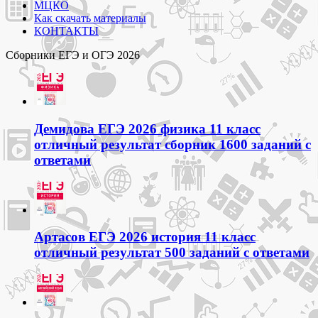
МЦКО
Как скачать материалы
КОНТАКТЫ
Сборники ЕГЭ и ОГЭ 2026
Демидова ЕГЭ 2026 физика 11 класс
отличный результат сборник 1600 заданий с
ответами
Артасов ЕГЭ 2026 история 11 класс
отличный результат 500 заданий с ответами