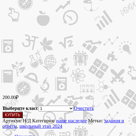
200.00
₽
Выберите класс
Очистить
Количество
КУПИТЬ
товара
Артикул:
Н/Д
Категория:
наше наследие
Метки:
задания и
Школьный
ответы
,
школьный этап 2024
тур
2024