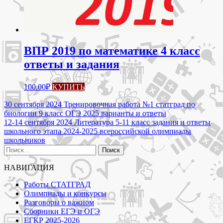
ВПР 2019 по математике 4 класс
ответы и задания
100.00
₽
КУПИТЬ
Навигация
30 сентября 2024 Тренировочная работа №1 статград по
биологии 9 класс ОГЭ 2025 варианты и ответы
по
12-14 сентября 2024 Литература 5-11 класс задания и ответы
записям
школьного этапа 2024-2025 всероссийской олимпиады
школьников
Найти:
НАВИГАЦИЯ
Работы СТАТГРАД
Олимпиады и конкурсы
Разговоры о важном
Сборники ЕГЭ и ОГЭ
ЕГКР 2025-2026