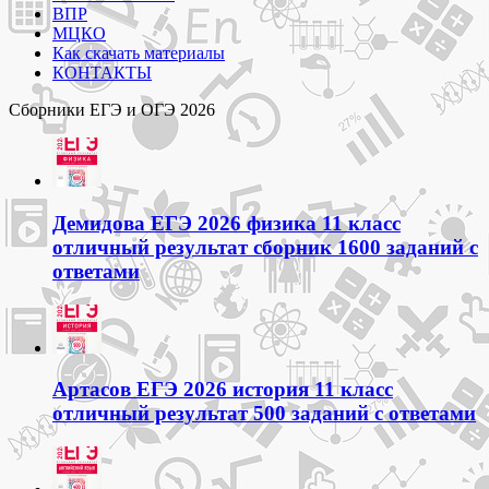
ВПР
МЦКО
Как скачать материалы
КОНТАКТЫ
Сборники ЕГЭ и ОГЭ 2026
Демидова ЕГЭ 2026 физика 11 класс
отличный результат сборник 1600 заданий с
ответами
Артасов ЕГЭ 2026 история 11 класс
отличный результат 500 заданий с ответами