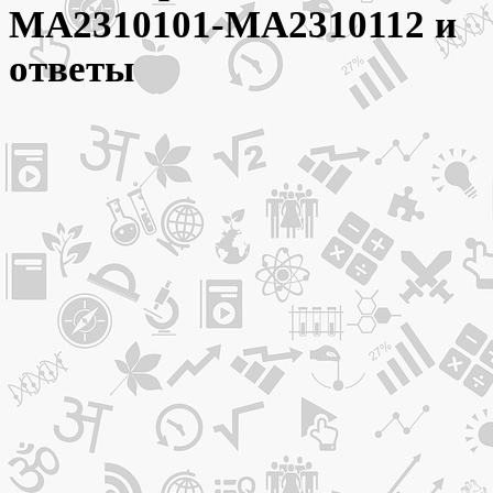
МА2310101-МА2310112 и
ответы