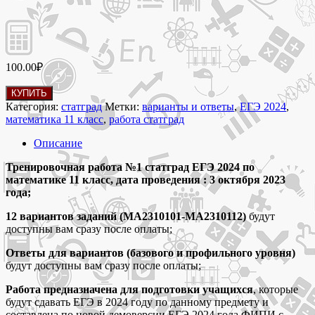
100.00
₽
Количество
КУПИТЬ
товара
Категория:
статград
Метки:
варианты и ответы
,
ЕГЭ 2024
,
03.10.2023 Тренировочная
математика 11 класс
,
работа статград
работа
№1
Описание
ЕГЭ
2024
Тренировочная работа №1 статград ЕГЭ 2024 по
статград
математике 11 класс, дата проведения : 3 октября 2023
по
года;
математике
12 вариантов заданий (МА2310101-МА2310112)
будут
11
доступны вам сразу после оплаты;
класс
варианты
Ответы для вариантов (базового и профильного уровня)
заданий
будут доступны вам сразу после оплаты;
МА2310101-
МА2310112
Работа предназначена для подготовки учащихся
, которые
и
будут сдавать ЕГЭ в 2024 году по данному предмету и
ответы
составлена по новой демоверсии ЕГЭ 2024 года ФИПИ с