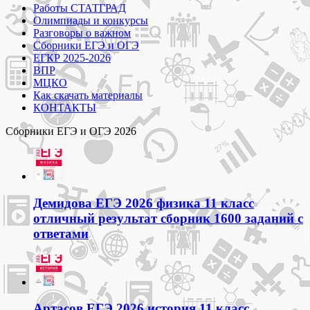
Работы СТАТГРАД
Олимпиады и конкурсы
Разговоры о важном
Сборники ЕГЭ и ОГЭ
ЕГКР 2025-2026
ВПР
МЦКО
Как скачать материалы
КОНТАКТЫ
Сборники ЕГЭ и ОГЭ 2026
Демидова ЕГЭ 2026 физика 11 класс
отличный результат сборник 1600 заданий с
ответами
Артасов ЕГЭ 2026 история 11 класс