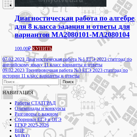
Диагностическая работа по алгебре
для 8 класса задания и ответы для
вариантов МА2080101-МА2080104
100.00
₽
КУПИТЬ
Навигация
07.02.2023 Диагностическая работа №1 ЕГЭ 2023 статград по
английскому языку 11 класс варианты и ответы
по
09.02.2023 Тренировочная работа №3 ЕГЭ 2023 статград по
записям
истории 11 класс варианты и ответы
Найти:
НАВИГАЦИЯ
Работы СТАТГРАД
Олимпиады и конкурсы
Разговоры о важном
Сборники ЕГЭ и ОГЭ
ЕГКР 2025-2026
ВПР
МЦКО