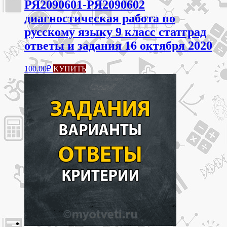
РЯ2090601-РЯ2090602
диагностическая работа по
русскому языку 9 класс статград
ответы и задания 16 октября 2020
100.00
₽
КУПИТЬ