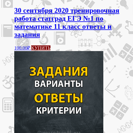
30 сентября 2020 тренировочная
работа статград ЕГЭ №1 по
математике 11 класс ответы и
задания
100.00
₽
КУПИТЬ