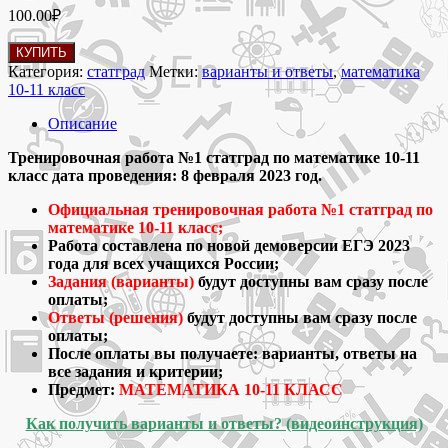
100.00
₽
Количество
КУПИТЬ
товара
Категория:
статград
Метки:
варианты и ответы
,
математика
08.02.2023
10-11 класс
Тренировочная
работа
Описание
№1
статград
Тренировочная работа №1 статград по математике 10-11
по
класс дата проведения: 8 февраля 2023 год.
математике
Официальная тренировочная работа №1 статград по
10-
математике 10-11 класс;
11
Работа составлена по новой демоверсии ЕГЭ 2023
класс
года для всех учащихся России;
варианты
Задания (варианты)
будут доступны вам сразу после
и
оплаты;
ответы
Ответы (решения)
будут доступны вам сразу после
оплаты;
После оплаты вы получаете: варианты, ответы на
все задания и критерии;
Предмет:
МАТЕМАТИКА 10-11 КЛАСС
Как получить варианты и ответы? (видеоинструкция)