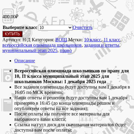
400.00
₽
Выберите класс
Очистить
Количество
КУПИТЬ
товара
Артикул:
Н/Д
Категория:
ВОШ
Метки:
10 класс
,
11 класс
,
1
всероссийская олимпиада школьников
,
задания и ответы
,
декабря
муниципальный этап 2025
,
право
2025
Задания
Описание
и
ответы
Всероссийская олимпиада школьников по праву для
для
10, 11 класса муниципальный этап 2025 для
всероссийской
школьников Москвы: 1 декабря 2025 года
олимпиады
Все задания олимпиады будут доступны вам 1 декабря в
школьников
16:05 по МСК времени;
по
Наши ответы и решения будут доступны вам 1 декабря
праву
примерно в 16:45 (до конца олимпиады решим и
10,
опубликуем ответы на все задания);
11
После оплаты вы получите все материалы для
класс
выбранного вами класса;
муниципальный
Ссылка на гугл диск для скачивания материалов будет
этап
доступна вам после оплаты;