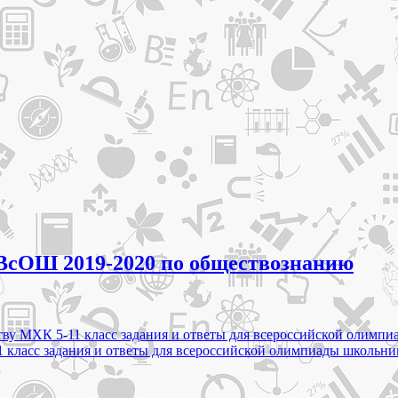
 ВсОШ 2019-2020 по обществознанию
ству МХК 5-11 класс задания и ответы для всероссийской оли
11 класс задания и ответы для всероссийской олимпиады школь