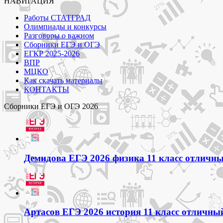
НАВИГАЦИЯ
выбрать
на
Работы СТАТГРАД
странице
Олимпиады и конкурсы
товара.
Разговоры о важном
Сборники ЕГЭ и ОГЭ
ЕГКР 2025-2026
ВПР
МЦКО
Как скачать материалы
КОНТАКТЫ
Сборники ЕГЭ и ОГЭ 2026
Демидова ЕГЭ 2026 физика 11 класс отличный
Артасов ЕГЭ 2026 история 11 класс отличный