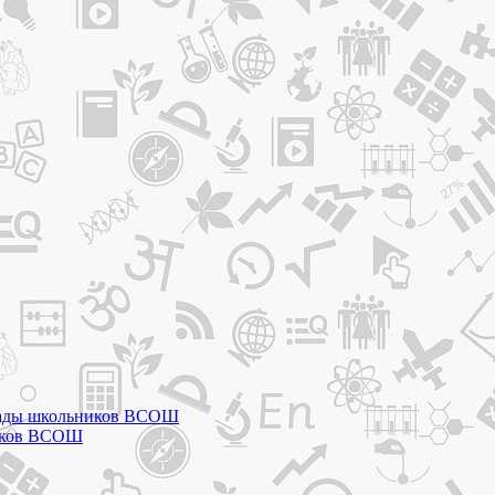
мпиады школьников ВСОШ
ников ВСОШ