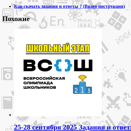
11
Как скачать задания и ответы ? (Видео инструкция)
класс
задания
Похожие
и
ответы
для
всероссийской
олимпиады
школьников
ВСОШ
25-28 сентября 2025 Задания и отв