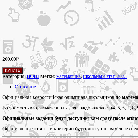
200.00
₽
Количество
КУПИТЬ
товара
Категория:
ВОШ
Метки:
математика
,
школьный этап 2023
1-
3
Описание
октября
2023
Официальная всероссийская олимпиада школьников
по матем
Школьный
В стоимость входят материалы для каждого класса (4, 5, 6, 7, 8, 9
этап
2023
Официальные задания будут доступны вам сразу после опла
олимпиада
по
Официальные ответы и критерии будут доступны вам через не
математике
4-