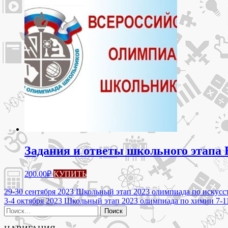
Задания и ответы школьного этапа
Этот
200.00
₽
КУПИТЬ
товар
имеет
Навигация
29-30 сентября 2023 Школьный этап 2023 олимпиада по искус
несколько
3-4 октября 2023 Школьный этап 2023 олимпиада по химии 7-
по
вариаций.
Найти:
Опции
записям
можно