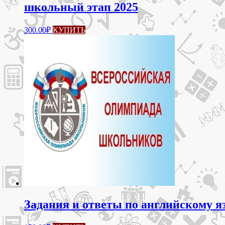
школьный этап 2025
Этот
300.00
₽
КУПИТЬ
товар
имеет
несколько
вариаций.
Опции
можно
выбрать
на
странице
товара.
Задания и ответы по английскому 