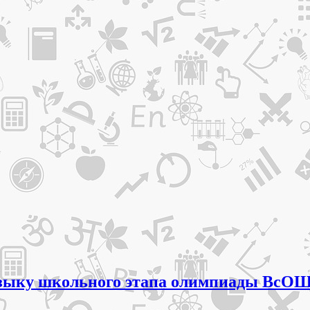
языку школьного этапа олимпиады ВсОШ