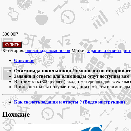
300.00
₽
Количество
КУПИТЬ
товара
Категория:
олимпиада ломоносов
Метки:
задания и ответы
,
ист
1-
8
Описание
ноября
2024 Олимпиада
лимпиада школьников Ломоносов по истории отб
О
школьников
Задания и ответы для олимпиады будут доступны вам 
Ломоносов
В стоимость (300 рублей) входят материалы для всех класс
по
После оплаты вы получаете задания и ответы олимпиады, 
истории
5-
11
Как скачать задания и ответы ? (Видео инструкция)
класс
задания
Похожие
и
ответы
для