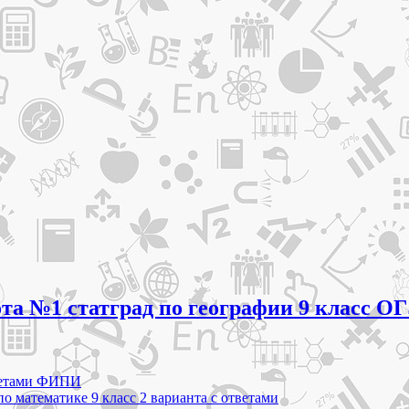
ота №1 статград по географии 9 класс О
тветами ФИПИ
о математике 9 класс 2 варианта с ответами