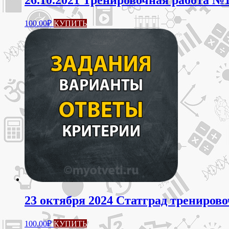
100.00
₽
КУПИТЬ
23 октября 2024 Статград трениров
100.00
₽
КУПИТЬ