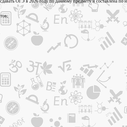
т сдавать ОГЭ в 2026 году по данному предмету и составлена п
тов;