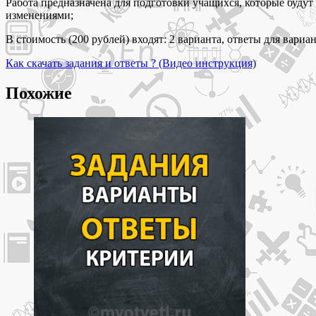
Работа предназначена для подготовки учащихся, которые буду
2
изменениями;
варианта
с
В стоимость (200 рублей) входят: 2 варианта, ответы для вариан
ответами
ФИПИ
Как скачать задания и ответы ? (Видео инструкция)
Похожие