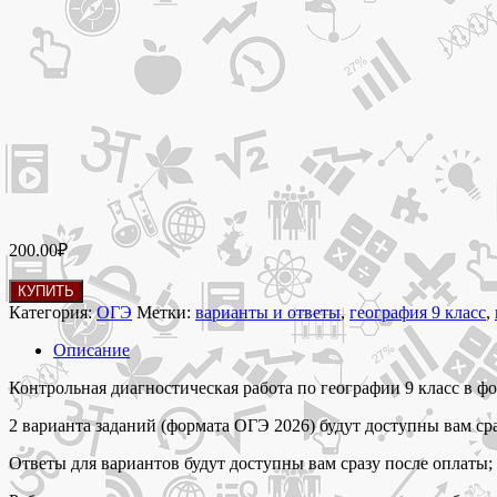
200.00
₽
Количество
КУПИТЬ
товара
Категория:
ОГЭ
Метки:
варианты и ответы
,
география 9 класс
,
10
марта
Описание
Пробник
ОГЭ
Контрольная диагностическая работа по географии 9 класс в фо
2026
2 варианта заданий (формата ОГЭ 2026) будут доступны вам ср
по
географии
Ответы для вариантов будут доступны вам сразу после оплаты;
9
класс