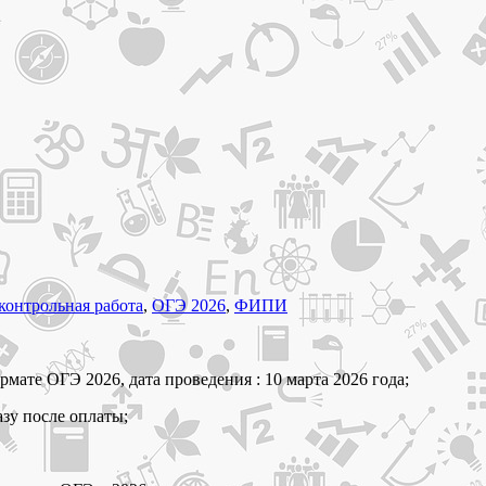
контрольная работа
,
ОГЭ 2026
,
ФИПИ
рмате ОГЭ 2026, дата проведения : 10 марта 2026 года;
азу после оплаты;