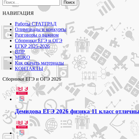
по
Найти:
записям
НАВИГАЦИЯ
Работы СТАТГРАД
Олимпиады и конкурсы
Разговоры о важном
Сборники ЕГЭ и ОГЭ
ЕГКР 2025-2026
ВПР
МЦКО
Как скачать материалы
КОНТАКТЫ
Сборники ЕГЭ и ОГЭ 2026
Демидова ЕГЭ 2026 физика 11 класс отличный