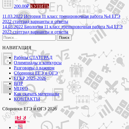
200.00
₽
КУПИТЬ
Навигация
11.03.2022 История 11 класс тренировочная работа №4 ЕГЭ
2022 статград варианты и ответы
по
14.03.2022 Биология 11 класс тренировочная работа №4 ЕГЭ
записям
2022 статград варианты и ответы
Найти:
НАВИГАЦИЯ
Работы СТАТГРАД
Олимпиады и конкурсы
Разговоры о важном
Сборники ЕГЭ и ОГЭ
ЕГКР 2025-2026
ВПР
МЦКО
Как скачать материалы
КОНТАКТЫ
Сборники ЕГЭ и ОГЭ 2026