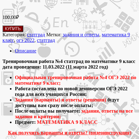
100.00
₽
Количество
КУПИТЬ
товара
Категория:
статград
Метки:
задания и ответы
,
математика 9
11.03.2022
класс
,
огэ 2022
,
статград
Математика
9
Описание
класс
тренировочная
Тренировочная работа №4 статград по математике 9 класс
работа
дата проведения: 11.03.2022 (11 марта 2022 год)
№4
Официальная тренировочная работа №4 ОГЭ 2022 по
ОГЭ
математике 9 класс;
2022
Работа составлена по новой демоверсии ОГЭ 2022
статград
года для всех учащихся России;
варианты
Задания (варианты) и ответы (решения)
будут
и
доступны вам сразу после оплаты;
ответы
После оплаты вы получаете:
задания, ответы на все
задания и критерии;
Предмет:
МАТЕМАТИКА 9 КЛАСС
Как получить варианты и ответы? (видеоинструкция)