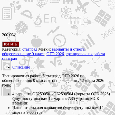
200.00
₽
Количество
КУПИТЬ
товара
Категория:
статград
Метки:
варианты и ответы
,
12
обществознание 9 класс
,
ОГЭ 2026
,
тренировочная работа
марта
статград
2026
Тренировочная
Описание
работа
5
Тренировочная работа 5 статград ОГЭ 2026 по
статград
обществознанию 9 класс, дата проведения : 12 марта 2026
по
года;
обществознанию
4 варианта ОБ2590501-ОБ2590504 (формата ОГЭ 2026)
9
будут доступны вам 12 марта в 7:35 утра по МСК
класс
времени;
ОГЭ
Наши ответы для вариантов будут доступны вам 12
2026
марта в 9:00 утра;
варианты