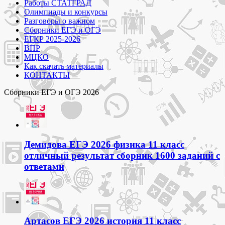
Работы СТАТГРАД
Олимпиады и конкурсы
Разговоры о важном
Сборники ЕГЭ и ОГЭ
ЕГКР 2025-2026
ВПР
МЦКО
Как скачать материалы
КОНТАКТЫ
Сборники ЕГЭ и ОГЭ 2026
Демидова ЕГЭ 2026 физика 11 класс
отличный результат сборник 1600 заданий с
ответами
Артасов ЕГЭ 2026 история 11 класс