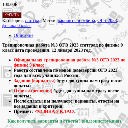
100.00
₽
Количество
КУПИТЬ
товара
Категория:
статград
Метки:
варианты и ответы
,
ОГЭ 2023
,
12.01.2023
физика 9 класс
Тренировочная
работа
Описание
статград
№3
Тренировочная работа №3 ОГЭ 2023 статград по физике 9
ОГЭ
класс дата проведения: 12 января 2023 год.
2023
Официальная тренировочная работа №3 ОГЭ 2023 по
по
физике 9 класс;
физике
Работа составлена по новой демоверсии ОГЭ 2023
9
года для всех учащихся России;
класс
Задания (варианты)
будут доступны вам сразу после
варианты
оплаты;
и
Ответы (решения)
будут доступны вам сразу после
ответы
оплаты;
После оплаты вы получаете: варианты, ответы на
все задания и критерии;
Предмет:
ФИЗИКА 9 КЛАСС
Как получить варианты и ответы? (видеоинструкция)