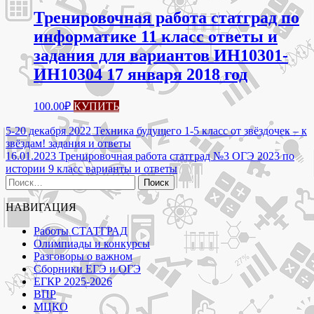
Тренировочная работа статград по
информатике 11 класс ответы и
задания для вариантов ИН10301-
ИН10304 17 января 2018 год
100.00
₽
КУПИТЬ
Навигация
5-20 декабря 2022 Техника будущего 1-5 класс от звёздочек – к
звёздам! задания и ответы
по
16.01.2023 Тренировочная работа статград №3 ОГЭ 2023 по
записям
истории 9 класс варианты и ответы
Найти:
НАВИГАЦИЯ
Работы СТАТГРАД
Олимпиады и конкурсы
Разговоры о важном
Сборники ЕГЭ и ОГЭ
ЕГКР 2025-2026
ВПР
МЦКО