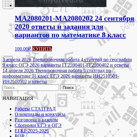
МА2080201-МА2080202 24 сентября
2020 ответы и задания для
вариантов по математике 8 класс
100.00
₽
КУПИТЬ
Навигация
3 апреля 2026 Тренировочная работа 4 статград по географии
9 класс ОГЭ 2026 варианты ГГ2590401-ГГ2590402 и ответы
по
14 апреля 2026 Тренировочная работа 5 статград по
записям
информатике 11 класс ЕГЭ 2026 варианты ИН2510501-
ИН2510502 и ответы
Найти:
НАВИГАЦИЯ
Работы СТАТГРАД
Олимпиады и конкурсы
Разговоры о важном
Сборники ЕГЭ и ОГЭ
ЕГКР 2025-2026
ВПР