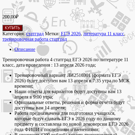
200.00
₽
Количество
КУПИТЬ
товара
Категория:
статград
Метки:
ЕГЭ 2026
,
литература 11 класс
,
13
тренировочная работа статград
апреля
2026
Описание
Тренировочная
работа
Тренировочная работа 4 статград ЕГЭ 2026 по литературе 11
4
класс, дата проведения : 13 апреля 2026 года;
статград
Тренировочный вариант ЛИ2510301 (формата ЕГЭ
по
2026) будет доступен вам 13 апреля в 7:35 утра по МСК
литературе
времени;
11
Наши ответы для вариантов будут доступны вам 13
класс
апреля в 9:00 утра;
ЕГЭ
Официальные ответы, решения и форма отчёта будут
2026
доступны вам 14 апреля;
вариант
Работа предназначена для подготовки учащихся,
ЛИ2510301
которые будут сдавать ЕГЭ в 2026 году по данному
и
предмету и составлена по новой демоверсии ЕГЭ 2026
критерии
года ФИПИ с последними изменениями;
В стоимость (200 рублей) входят: тренировочный