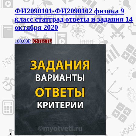
ФИ2090101-ФИ2090102 физика 9
класс статград ответы и задания 14
октября 2020
100.00
₽
КУПИТЬ