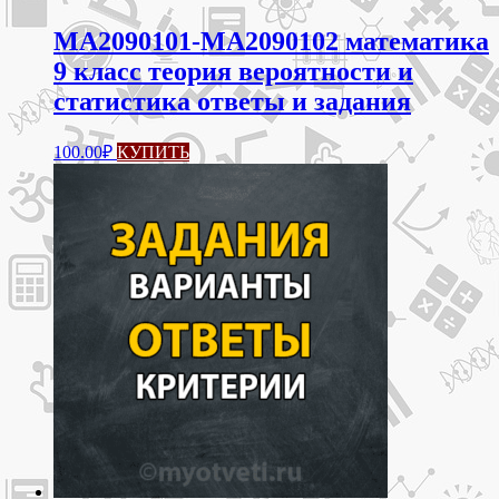
МА2090101-МА2090102 математика
9 класс теория вероятности и
статистика ответы и задания
100.00
₽
КУПИТЬ