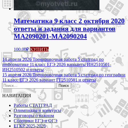
Математика 9 класс 2 октября 2020
ответы и задания для вариантов
МА2090201-МА2090204
100.00
₽
КУПИТЬ
Навигация
14 апреля 2026 Тренировочная работа 5 статград по
информатике 11 класс ЕГЭ 2026 варианты ИН2510501-
по
ИН2510502 и ответы
записям
15 апреля 2026 Тренировочная работа 5 статград по географии
11 класс ЕГЭ 2026 вариант ГГ2510501 и ответы
Найти:
НАВИГАЦИЯ
Работы СТАТГРАД
Олимпиады и конкурсы
Разговоры о важном
Сборники ЕГЭ и ОГЭ
ЕГКР 2025-2026