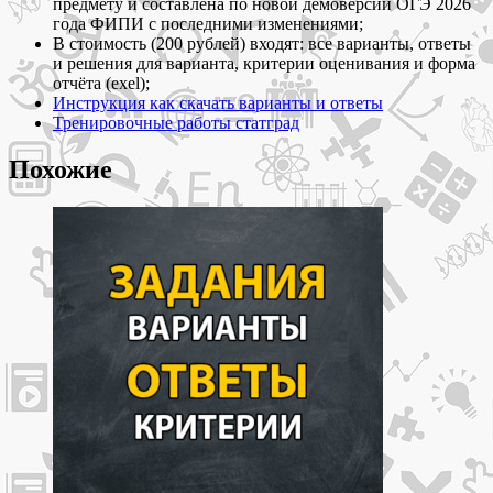
предмету и составлена по новой демоверсии ОГЭ 2026
и
года ФИПИ с последними изменениями;
ответы
В стоимость (200 рублей) входят: все варианты, ответы
и решения для варианта, критерии оценивания и форма
отчёта (exel);
Инструкция как скачать варианты и ответы
Тренировочные работы статград
Похожие