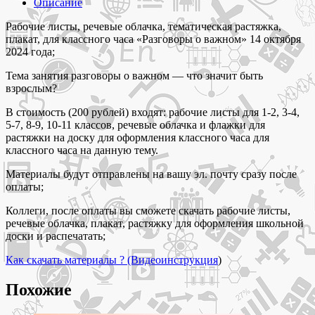
октября
Описание
2024
Рабочие
Рабочие листы, речевые облачка, тематическая растяжка,
листы
плакат, для классного часа «Разговоры о важном» 14 октября
для
2024 года;
классного
Тема занятия разговоры о важном — что значит быть
часа
взрослым?
«Разговоры
о
В стоимость (200 рублей) входят: рабочие листы для 1-2, 3-4,
важном»
5-7, 8-9, 10-11 классов, речевые облачка и флажки для
тема
растяжки на доску для оформления классного часа для
что
классного часа на данную тему.
значит
быть
Материалы будут отправлены на вашу эл. почту сразу после
взрослым
оплаты;
для
1-
Коллеги, после оплаты вы сможете скачать рабочие листы,
11
речевые облачка, плакат, растяжку для оформления школьной
классов
доски и распечатать;
Как скачать материалы ? (Видеоинструкция
)
Похожие