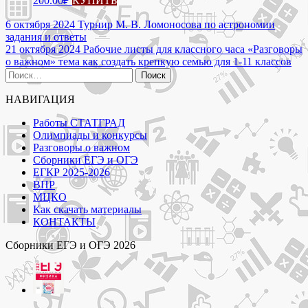
200.00
₽
КУПИТЬ
Навигация
6 октября 2024 Турнир М. В. Ломоносова по астрономии
задания и ответы
по
21 октября 2024 Рабочие листы для классного часа «Разговоры
записям
о важном» тема как создать крепкую семью для 1-11 классов
Найти:
НАВИГАЦИЯ
Работы СТАТГРАД
Олимпиады и конкурсы
Разговоры о важном
Сборники ЕГЭ и ОГЭ
ЕГКР 2025-2026
ВПР
МЦКО
Как скачать материалы
КОНТАКТЫ
Сборники ЕГЭ и ОГЭ 2026