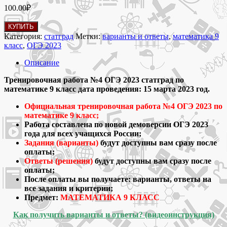
100.00
₽
Количество
КУПИТЬ
товара
Категория:
статград
Метки:
варианты и ответы
,
математика 9
15.03.2023
класс
,
ОГЭ 2023
Тренировочная
работа
Описание
№4
ОГЭ
Тренировочная работа №4 ОГЭ 2023 статград по
2023
математике 9 класс дата проведения: 15 марта 2023 год.
статград
Официальная тренировочная работа №4 ОГЭ 2023 по
по
математике 9 класс;
математике
Работа составлена по новой демоверсии ОГЭ 2023
9
года для всех учащихся России;
класс
Задания (варианты)
будут доступны вам сразу после
варианты
оплаты;
и
Ответы (решения)
будут доступны вам сразу после
ответы
оплаты;
После оплаты вы получаете: варианты, ответы на
все задания и критерии;
Предмет:
МАТЕМАТИКА 9 КЛАСС
Как получить варианты и ответы? (видеоинструкция)