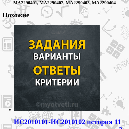
МА2290401, МА2290402, МА2290403, МА2290404
Похожие
ИС2010101-ИС2010102 история 11