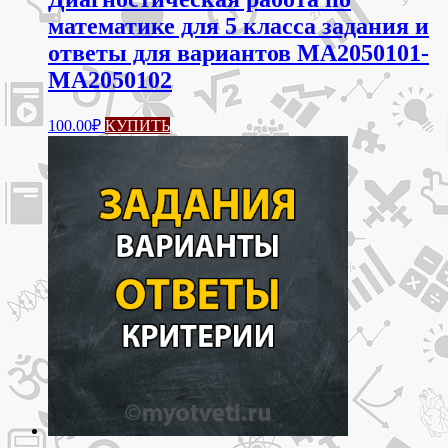
математике для 5 класса задания и
ответы для вариантов МА2050101-
МА2050102
100.00
₽
КУПИТЬ