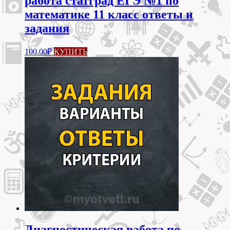
работа статград ЕГЭ №1 по
математике 11 класс ответы и
задания
100.00
₽
КУПИТЬ
Диагностическая работа по