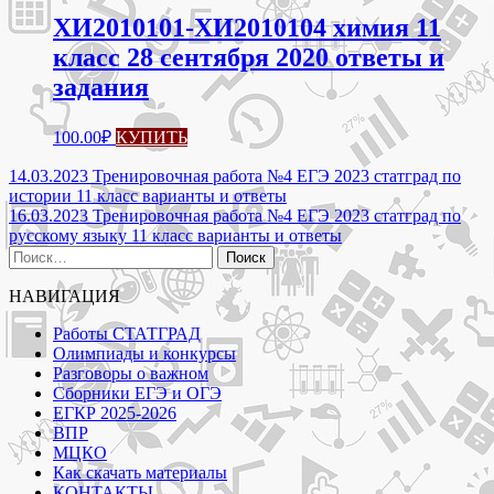
ХИ2010101-ХИ2010104 химия 11
класс 28 сентября 2020 ответы и
задания
100.00
₽
КУПИТЬ
Навигация
14.03.2023 Тренировочная работа №4 ЕГЭ 2023 статград по
истории 11 класс варианты и ответы
по
16.03.2023 Тренировочная работа №4 ЕГЭ 2023 статград по
записям
русскому языку 11 класс варианты и ответы
Найти:
НАВИГАЦИЯ
Работы СТАТГРАД
Олимпиады и конкурсы
Разговоры о важном
Сборники ЕГЭ и ОГЭ
ЕГКР 2025-2026
ВПР
МЦКО
Как скачать материалы
КОНТАКТЫ