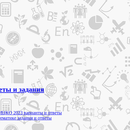
еты и задания
а МЦКО 2023 варианты и ответы
ематике задания и ответы