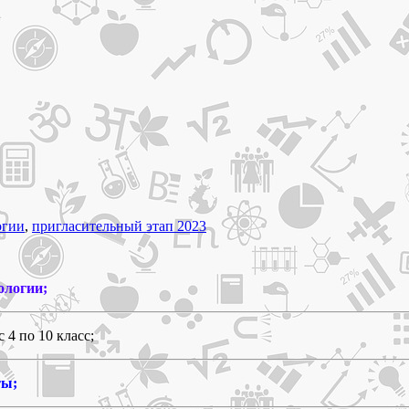
огии
,
пригласительный этап 2023
ологии;
 4 по 10 класс;
ты;