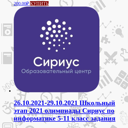
200.00
₽
КУПИТЬ
26.10.2021-29.10.2021 Школьный
этап 2021 олимпиады Сириус по
информатике 5-11 класс задания