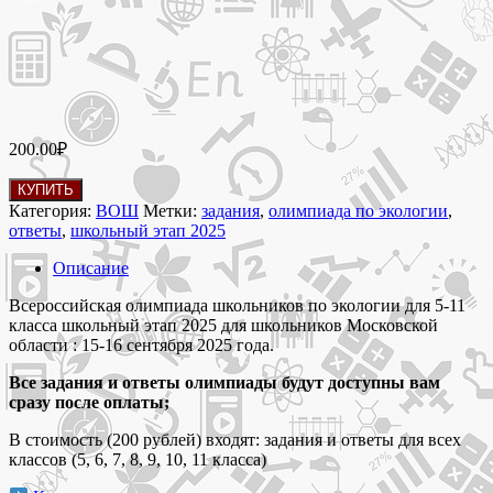
200.00
₽
Количество
КУПИТЬ
товара
Категория:
ВОШ
Метки:
задания
,
олимпиада по экологии
,
15-
ответы
,
школьный этап 2025
16
сентября
Описание
2025 Олимпиада
по
Всероссийская олимпиада школьников по экологии для 5-11
экологии
класса школьный этап 2025 для школьников Московской
5-
области : 15-16 сентября 2025 года.
11
Все задания и ответы олимпиады будут доступны вам
класс
сразу после оплаты;
задания
и
В стоимость (200 рублей) входят: задания и ответы для всех
ответы
классов (5, 6, 7, 8, 9, 10, 11 класса)
школьного
этапа