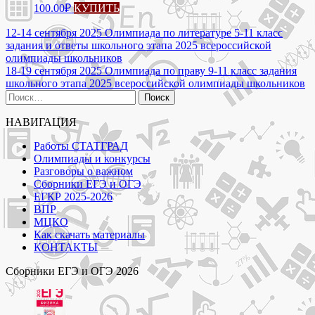
100.00
₽
КУПИТЬ
Навигация
12-14 сентября 2025 Олимпиада по литературе 5-11 класс
задания и ответы школьного этапа 2025 всероссийской
по
олимпиады школьников
записям
18-19 сентября 2025 Олимпиада по праву 9-11 класс задания
школьного этапа 2025 всероссийской олимпиады школьников
Найти:
НАВИГАЦИЯ
Работы СТАТГРАД
Олимпиады и конкурсы
Разговоры о важном
Сборники ЕГЭ и ОГЭ
ЕГКР 2025-2026
ВПР
МЦКО
Как скачать материалы
КОНТАКТЫ
Сборники ЕГЭ и ОГЭ 2026