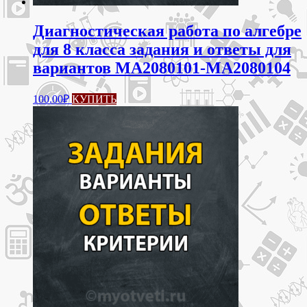
Диагностическая работа по алгебре
для 8 класса задания и ответы для
вариантов МА2080101-МА2080104
100.00
₽
КУПИТЬ