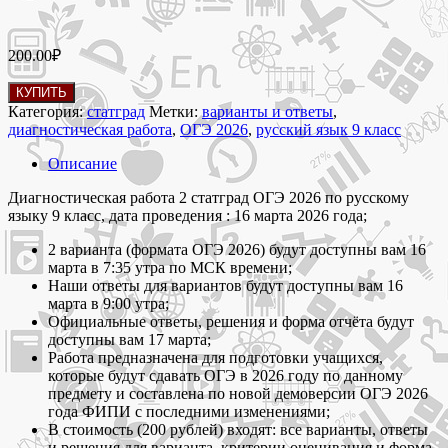
200.00
₽
Количество
КУПИТЬ
товара
Категория:
статград
Метки:
варианты и ответы
,
16
диагностическая работа
,
ОГЭ 2026
,
русский язык 9 класс
марта
2026
Описание
Диагностическая
работа
Диагностическая работа 2 статград ОГЭ 2026 по русскому
2
языку 9 класс, дата проведения : 16 марта 2026 года;
статград
2 варианта (формата ОГЭ 2026) будут доступны вам 16
по
марта в 7:35 утра по МСК времени;
русскому
Наши ответы для вариантов будут доступны вам 16
языку
марта в 9:00 утра;
9
Официальные ответы, решения и форма отчёта будут
класс
доступны вам 17 марта;
ОГЭ
Работа предназначена для подготовки учащихся,
2026
которые будут сдавать ОГЭ в 2026 году по данному
варианты
предмету и составлена по новой демоверсии ОГЭ 2026
и
года ФИПИ с последними изменениями;
ответы
В стоимость (200 рублей) входят: все варианты, ответы
и решения для варианта, критерии оценивания и форма