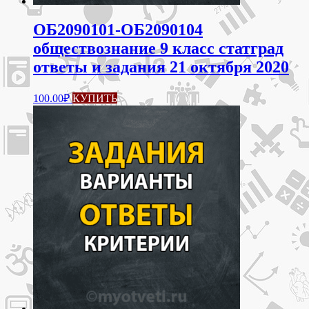
ОБ2090101-ОБ2090104
обществознание 9 класс статград
ответы и задания 21 октября 2020
100.00
₽
КУПИТЬ