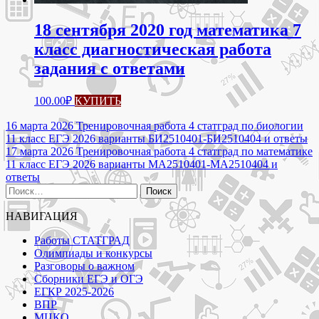
18 сентября 2020 год математика 7
класс диагностическая работа
задания с ответами
100.00
₽
КУПИТЬ
Навигация
16 марта 2026 Тренировочная работа 4 статград по биологии
11 класс ЕГЭ 2026 варианты БИ2510401-БИ2510404 и ответы
по
17 марта 2026 Тренировочная работа 4 статград по математике
записям
11 класс ЕГЭ 2026 варианты МА2510401-МА2510404 и
ответы
Найти:
НАВИГАЦИЯ
Работы СТАТГРАД
Олимпиады и конкурсы
Разговоры о важном
Сборники ЕГЭ и ОГЭ
ЕГКР 2025-2026
ВПР
МЦКО