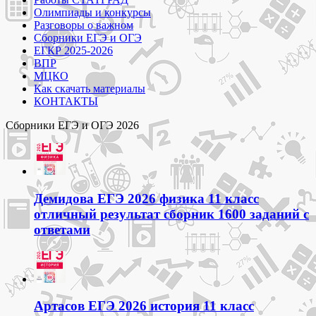
Олимпиады и конкурсы
Разговоры о важном
Сборники ЕГЭ и ОГЭ
ЕГКР 2025-2026
ВПР
МЦКО
Как скачать материалы
КОНТАКТЫ
Сборники ЕГЭ и ОГЭ 2026
Демидова ЕГЭ 2026 физика 11 класс
отличный результат сборник 1600 заданий с
ответами
Артасов ЕГЭ 2026 история 11 класс