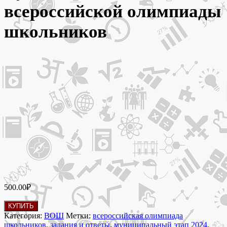
всероссийской олимпиады
школьников
500.00
₽
Количество
КУПИТЬ
товара
Категория:
ВОШ
Метки:
всероссийская олимпиада
16
школьников
,
задания и ответы
,
муниципальный этап 2024
,