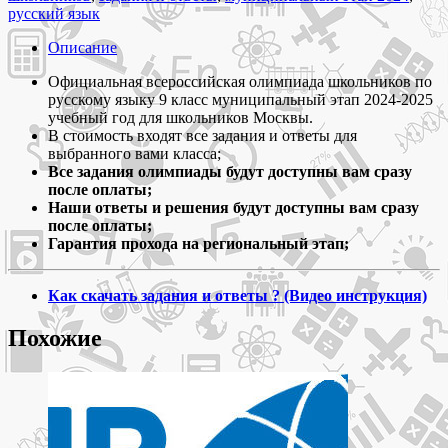
ноября
русский язык
2024
Русский
Описание
язык
9
Официальная всероссийская олимпиада школьников по
класс
русскому языку 9 класс муниципальный этап 2024-2025
задания
учебный год для школьников Москвы.
и
В стоимость входят все задания и ответы для
ответы
выбранного вами класса;
для
Все задания олимпиады будут доступны вам сразу
муниципального
после оплаты;
этапа
Наши ответы и решения будут доступны вам сразу
всероссийской
после оплаты;
олимпиады
Гарантия прохода на региональный этап;
школьников
Как скачать задания и ответы ? (Видео инструкция)
Похожие