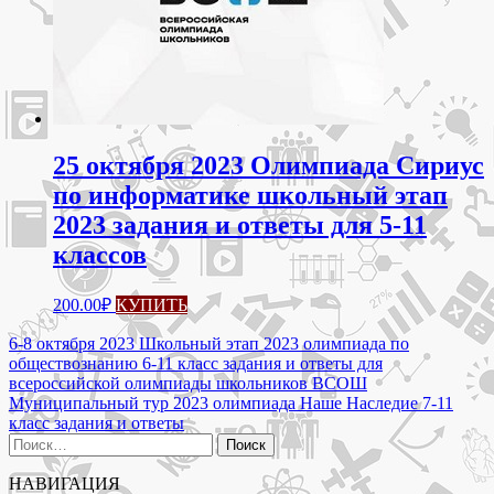
на
странице
товара.
25 октября 2023 Олимпиада Сириус
по информатике школьный этап
2023 задания и ответы для 5-11
классов
Этот
200.00
₽
КУПИТЬ
товар
имеет
Навигация
6-8 октября 2023 Школьный этап 2023 олимпиада по
несколько
обществознанию 6-11 класс задания и ответы для
по
вариаций.
всероссийской олимпиады школьников ВСОШ
Опции
записям
Муниципальный тур 2023 олимпиада Наше Наследие 7-11
можно
класс задания и ответы
выбрать
Найти:
на
странице
НАВИГАЦИЯ