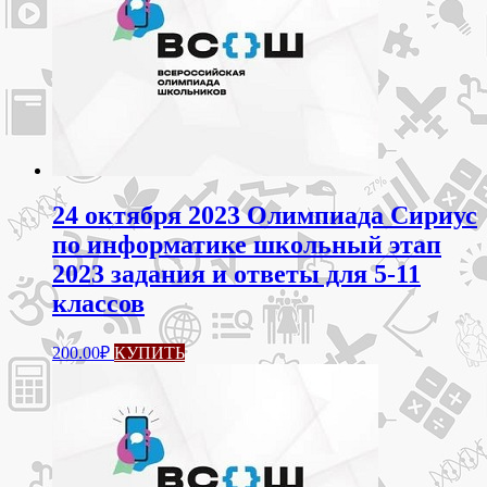
Опции
можно
выбрать
на
странице
товара.
24 октября 2023 Олимпиада Сириус
по информатике школьный этап
2023 задания и ответы для 5-11
классов
Этот
200.00
₽
КУПИТЬ
товар
имеет
несколько
вариаций.
Опции
можно
выбрать