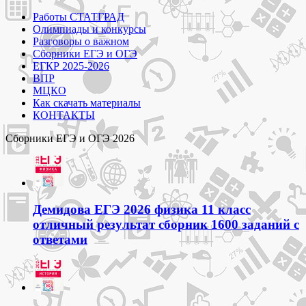
товара.
Работы СТАТГРАД
Олимпиады и конкурсы
Разговоры о важном
Сборники ЕГЭ и ОГЭ
ЕГКР 2025-2026
ВПР
МЦКО
Как скачать материалы
КОНТАКТЫ
Сборники ЕГЭ и ОГЭ 2026
Демидова ЕГЭ 2026 физика 11 класс
отличный результат сборник 1600 заданий с
ответами