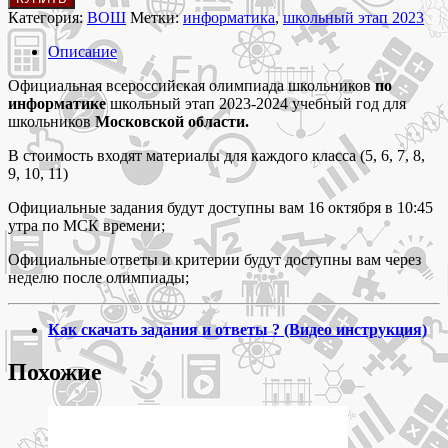
товара
Категория:
ВОШ
Метки:
информатика
,
школьный этап 2023
16-
21
Описание
октября
2023 Школьный
Официальная всероссийская олимпиада школьников
по
этап
информатике
школьный этап 2023-2024 учебный год для
2023
школьников
Московской области.
олимпиада
В стоимость входят материалы для каждого класса (5, 6, 7, 8,
по
9, 10, 11)
информатике
5-
Официальные задания будут доступны вам 16 октября в 10:45
11
утра по МСК времени;
класс
задания
Официальные ответы и критерии будут доступны вам через
и
неделю после олимпиады;
ответы
для
всероссийской
Как скачать задания и ответы ? (Видео инструкция)
олимпиады
школьников
Похожие
ВСОШ