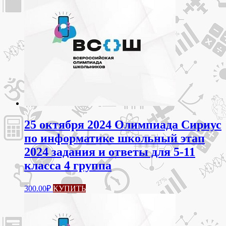
имеет
несколько
вариаций.
Опции
можно
выбрать
на
странице
товара.
25 октября 2024 Олимпиада Сириус
по информатике школьный этап
2024 задания и ответы для 5-11
класса 4 группа
Этот
300.00
₽
КУПИТЬ
товар
имеет
несколько
вариаций.