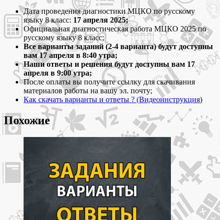
Диагностическая
работа
Дата проведения диагностики МЦКО по русскому
МЦКО
языку 8 класс:
17 апреля 2025;
по
Официальная диагностическая работа МЦКО 2025 по
русскому
русскому языку 8 класс;
языку
Все варианты заданий (2-4 варианта) будут доступны
8
вам 17 апреля в 8:40 утра;
класс
Наши ответы и решения будут доступны вам 17
варианты
апреля в 9:00 утра;
и
После оплаты вы получите ссылку для скачивания
ответы
материалов работы на вашу эл. почту;
Как скачать варианты и ответы ? (Видеоинструкция
)
Похожие