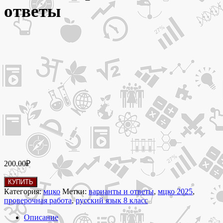
ответы
200.00
₽
Количество
КУПИТЬ
товара
Категория:
мцко
Метки:
варианты и ответы
,
мцко 2025
,
17
проверочная работа
,
русский язык 8 класс
апреля
2025
Описание