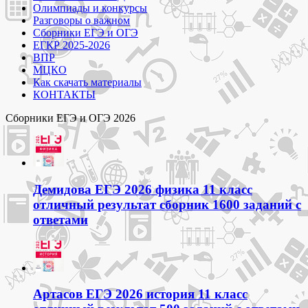
Олимпиады и конкурсы
Разговоры о важном
Сборники ЕГЭ и ОГЭ
ЕГКР 2025-2026
ВПР
МЦКО
Как скачать материалы
КОНТАКТЫ
Сборники ЕГЭ и ОГЭ 2026
Демидова ЕГЭ 2026 физика 11 класс
отличный результат сборник 1600 заданий с
ответами
Артасов ЕГЭ 2026 история 11 класс