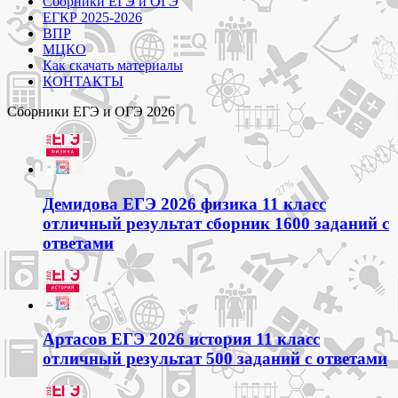
Сборники ЕГЭ и ОГЭ
ЕГКР 2025-2026
ВПР
МЦКО
Как скачать материалы
КОНТАКТЫ
Сборники ЕГЭ и ОГЭ 2026
Демидова ЕГЭ 2026 физика 11 класс
отличный результат сборник 1600 заданий с
ответами
Артасов ЕГЭ 2026 история 11 класс
отличный результат 500 заданий с ответами