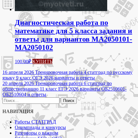
Диагностическая работа по
математике для 5 класса задания и
ответы для вариантов МА2050101-
МА2050102
100.00
₽
КУПИТЬ
Навигация
16 апреля 2026 Тренировочная работа 4 статград по русскому
языку 9 класс ОГЭ 2026 варианты и ответы
по
20 апреля 2026 Тренировочная работа 6 статград по
записям
обществознанию 11 класс ЕГЭ 2026 варианты ОБ2510601-
ОБ2510604 и ответы
Найти:
НАВИГАЦИЯ
Работы СТАТГРАД
Олимпиады и конкурсы
Разговоры о важном