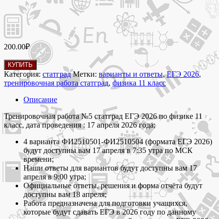
200.00
₽
Количество
КУПИТЬ
товара
Категория:
статград
Метки:
варианты и ответы
,
ЕГЭ 2026
,
17
тренировочная работа статград
,
физика 11 класс
апреля
2026
Описание
Тренировочная
работа
Тренировочная работа №5 статград ЕГЭ 2026 по физике 11
5
класс, дата проведения : 17 апреля 2026 года;
статград
4 варианта ФИ2510501-ФИ2510504 (формата ЕГЭ 2026)
по
будут доступны вам 17 апреля в 7:35 утра по МСК
физике
времени;
11
Наши ответы для вариантов будут доступны вам 17
класс
апреля в 9:00 утра;
ЕГЭ
Официальные ответы, решения и форма отчёта будут
2026
доступны вам 18 апреля;
варианты
Работа предназначена для подготовки учащихся,
ФИ2510501-
которые будут сдавать ЕГЭ в 2026 году по данному
ФИ2510504