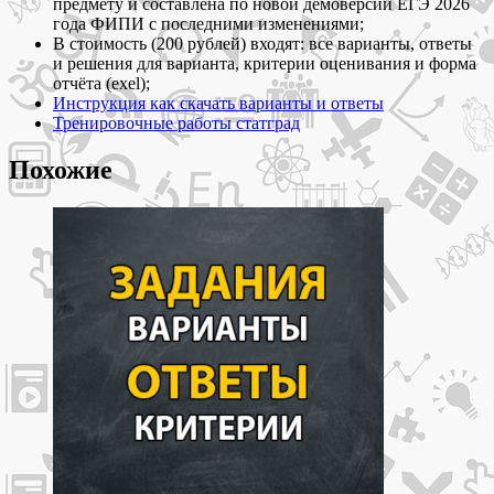
предмету и составлена по новой демоверсии ЕГЭ 2026
и
года ФИПИ с последними изменениями;
ответы
В стоимость (200 рублей) входят: все варианты, ответы
и решения для варианта, критерии оценивания и форма
отчёта (exel);
Инструкция как скачать варианты и ответы
Тренировочные работы статград
Похожие