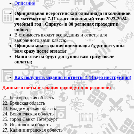
2023
Описание
Олимпиада
Сириус
Официальная всероссийская олимпиада школьников
по
по математике 7-11 класс школьный этап 2023-2024
математике
учебный год «Сириус» в 80 регионах проходит в
школьный
online;
этап
В стоимость входят все задания и ответы для
2023-
выбранного вами класса;
2024
Официальные задания олимпиады будут доступны
задания
вам сразу после оплаты;
и
Наши ответы будут доступны вам сразу после
ответы
оплаты;
для
7-
Как получить задания и ответы ? (Видео инструкция)
11
классов
Данные ответы и задания подойдут для регионов:
21. Белгородская область
22. Брянская область
23. Владимирская область
24. Воронежская область
25. город Санкт-Петербург
26. Ивановская область
27. Калининградская область