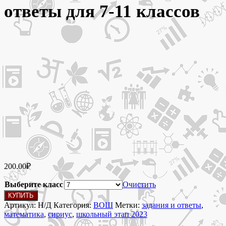
ответы для 7-11 классов
200.00
₽
Выберите класс
Очистить
Количество
КУПИТЬ
товара
Артикул:
Н/Д
Категория:
ВОШ
Метки:
задания и ответы
,
17
математика
,
сириус
,
школьный этап 2023
октября