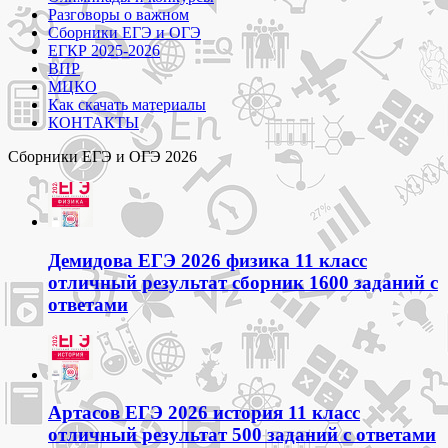
Разговоры о важном
Сборники ЕГЭ и ОГЭ
ЕГКР 2025-2026
ВПР
МЦКО
Как скачать материалы
КОНТАКТЫ
Сборники ЕГЭ и ОГЭ 2026
Демидова ЕГЭ 2026 физика 11 класс
отличный результат сборник 1600 заданий с
ответами
Артасов ЕГЭ 2026 история 11 класс
отличный результат 500 заданий с ответами