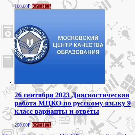
100.00
₽
КУПИТЬ
26 сентября 2023 Диагностическая
работа МЦКО по русскому языку 9
класс варианты и ответы
200.00
₽
КУПИТЬ