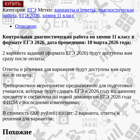
Количество
КУПИТЬ
товара
Категория:
ЕГЭ
Метки:
варианты и ответы
,
диагностическая
18
работа
,
ЕГЭ 2026
,
химия 11 класс
марта
Пробник
Описание
ЕГЭ
2026
Контрольная диагностическая работа по химии 11 класс в
по
формате ЕГЭ 2026, дата проведения: 18 марта 2026 года;
химии
2 варианта заданий (формата ЕГЭ 2026) будут доступны вам
11
сразу после оплаты;
класс
2
Ответы и решения для вариантов будут доступны вам сразу
варианта
после оплаты;
с
ответами
Тренировочное мероприятие предназначено для подготовки
учащихся, которые будут сдавать ЕГЭ в 2026 году по данному
предмету и составлена по новой демоверсии ЕГЭ 2026 года
ФИПИ с последними изменениями;
В стоимость (200 рублей) входят: 2 варианта, ответы и
решения для вариантов;
Похожие