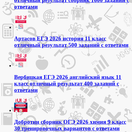
отличный результат сборник 1600 заданий с
ответами
Артасов ЕГЭ 2026 история 11 класс
отличный результат 500 заданий с ответами
Вербицкая ЕГЭ 2026 английский язык 11
класс отличный результат 400 заданий с
ответами
Добротин сборник ОГЭ 2026 химия 9 класс
30 тренировочных вариантов с ответами