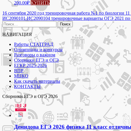
200.00
₽
КУПИТЬ
Навигация
16 сентября 2020 год тренировочная работа №1 по биологии 11 
ИС2090101-ИС2090104 тренировочные варианты ОГЭ 2021 по и
по
Найти:
записям
НАВИГАЦИЯ
Работы СТАТГРАД
Олимпиады и конкурсы
Разговоры о важном
Сборники ЕГЭ и ОГЭ
ЕГКР 2025-2026
ВПР
МЦКО
Как скачать материалы
КОНТАКТЫ
Сборники ЕГЭ и ОГЭ 2026
Демидова ЕГЭ 2026 физика 11 класс отличный