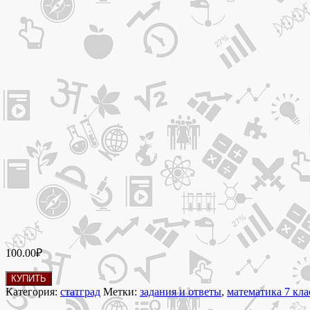
100.00
₽
Количество
КУПИТЬ
товара
Категория:
статград
Метки:
задания и ответы
,
математика 7 кла
18