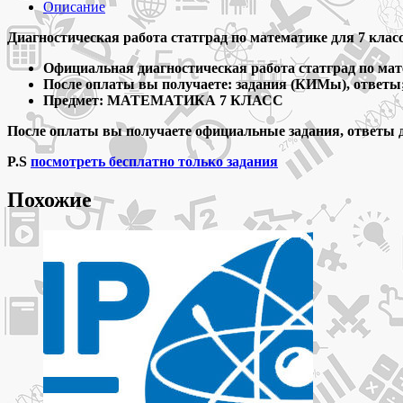
сентября
Описание
2020
год
Диагностическая работа статград по математике для 7 класса
математика
Официальная диагностическая работа статград по мат
7
После оплаты вы получаете: задания (КИМы), ответы
класс
Предмет: МАТЕМАТИКА 7 КЛАСС
диагностическая
работа
После оплаты вы получаете официальные задания, ответы 
задания
с
P.S
посмотреть бесплатно только задания
ответами
Похожие