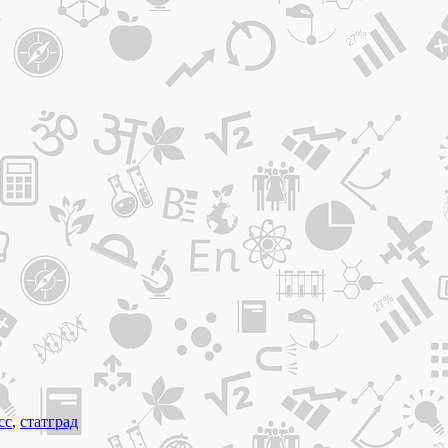
сс
,
статград