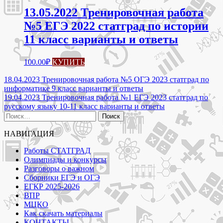
13.05.2022 Тренировочная работа
№5 ЕГЭ 2022 статград по истории
11 класс варианты и ответы
100.00
₽
КУПИТЬ
Навигация
18.04.2023 Тренировочная работа №5 ОГЭ 2023 статград по
информатике 9 класс варианты и ответы
по
19.04.2023 Тренировочная работа №1 ЕГЭ 2023 статград по
записям
русскому языку 10-11 класс варианты и ответы
Найти:
НАВИГАЦИЯ
Работы СТАТГРАД
Олимпиады и конкурсы
Разговоры о важном
Сборники ЕГЭ и ОГЭ
ЕГКР 2025-2026
ВПР
МЦКО
Как скачать материалы
КОНТАКТЫ