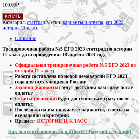
100.00
₽
Количество
КУПИТЬ
товара
Категория:
статград
Метки:
варианты и ответы
,
егэ 2023
,
18.04.2023
история 11 класс
Тренировочная
работа
Описание
№5
ЕГЭ
Тренировочная работа №5 ЕГЭ 2023 статград по истории
2023
11 класс дата проведения: 18 апреля 2023 год.
статград
Официальная тренировочная работа №5 ЕГЭ 2023 по
по
истории 11 класс;
истории
Работа составлена по новой демоверсии ЕГЭ 2023
11
года для всех учащихся России;
класс
Задания (варианты)
будут доступны вам сразу после
варианты
оплаты;
и
Ответы (решения)
будут доступны вам сразу после
ответы
оплаты;
После оплаты вы получаете: варианты, ответы на
все задания и критерии;
Предмет:
ИСТОРИЯ 11 КЛАСС
Как получить варианты и ответы? (видеоинструкция)