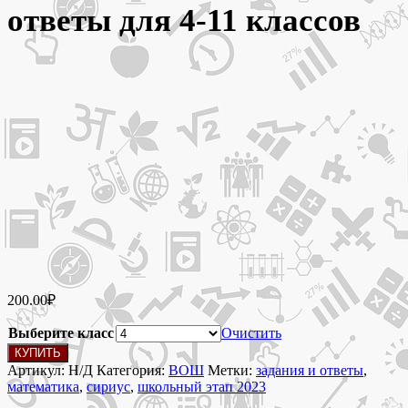
ответы для 4-11 классов
200.00
₽
Выберите класс
Очистить
Количество
КУПИТЬ
товара
Артикул:
Н/Д
Категория:
ВОШ
Метки:
задания и ответы
,
19
математика
,
сириус
,
школьный этап 2023
октября