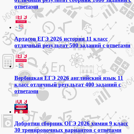
ответами
Артасов ЕГЭ 2026 история 11 класс
отличный результат 500 заданий с ответами
Вербицкая ЕГЭ 2026 английский язык 11
класс отличный результат 400 заданий с
ответами
Добротин сборник ОГЭ 2026 химия 9 класс
30 тренировочных вариантов с ответами