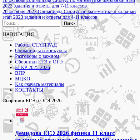
Навигация
18 октября Олимпиада Сириус по математике школьный этап
2023 задания и ответы для 7-11 классов
по
20 октября 2023 Олимпиада Сириус по математике школьный
записям
этап 2023 задания и ответы для 4-11 классов
Найти:
НАВИГАЦИЯ
Работы СТАТГРАД
Олимпиады и конкурсы
Разговоры о важном
Сборники ЕГЭ и ОГЭ
ЕГКР 2025-2026
ВПР
МЦКО
Как скачать материалы
КОНТАКТЫ
Сборники ЕГЭ и ОГЭ 2026
Демидова ЕГЭ 2026 физика 11 класс
отличный результат сборник 1600 заданий с