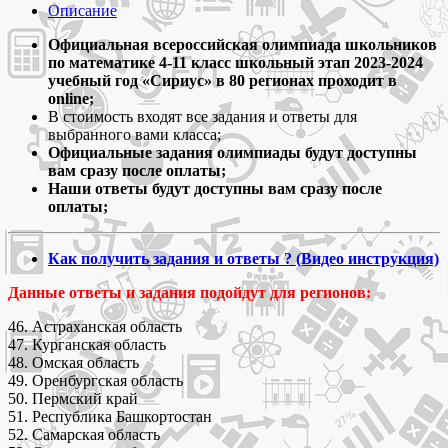
2023
Описание
Олимпиада
Сириус
Официальная всероссийская олимпиада школьников
по
по математике 4-11 класс школьный этап 2023-2024
математике
учебный год «Сириус» в 80 регионах проходит в
школьный
online;
этап
В стоимость входят все задания и ответы для
2023
выбранного вами класса;
задания
Официальные задания олимпиады будут доступны
и
вам сразу после оплаты;
ответы
Наши ответы будут доступны вам сразу после
для
оплаты;
4-
11
Как получить задания и ответы ? (Видео инструкция)
классов
Данные ответы и задания подойдут для регионов:
46. Астраханская область
47. Курганская область
48. Омская область
49. Оренбургская область
50. Пермский край
51. Республика Башкортостан
52. Самарская область