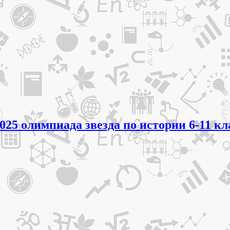
025 олимпиада звезда по истории 6-11 кл