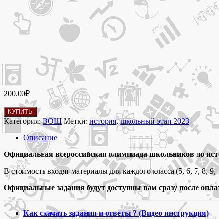
200.00
₽
Количество
КУПИТЬ
товара
Категория:
ВОШ
Метки:
история
,
школьный этап 2023
21-
23
Описание
сентября
2023 Школьный
Официальная всероссийская олимпиада школьников по ист
этап
В стоимость входят материалы для каждого класса (5, 6, 7, 8, 9, 
2023
олимпиада
Официальные задания будут доступны вам сразу после опла
по
истории
5-
Как скачать задания и ответы ? (Видео инструкция)
11