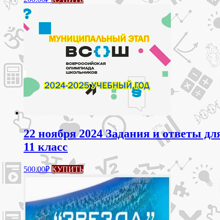
товар
имеет
несколько
вариаций.
Опции
можно
выбрать
на
странице
товара.
22 ноября 2024 Задания и ответы д
11 класс
Этот
500.00
₽
КУПИТЬ
товар
имеет
несколько
вариаций.
Опции