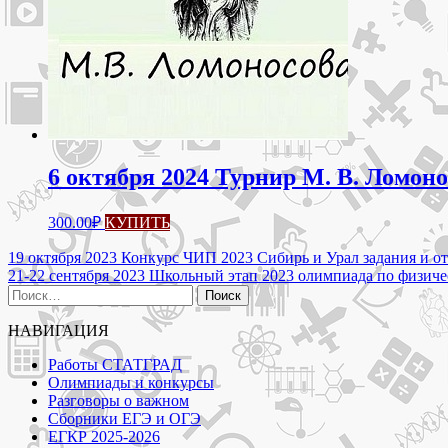
6 октября 2024 Турнир М. В. Ломоно
300.00
₽
КУПИТЬ
Навигация
19 октября 2023 Конкурс ЧИП 2023 Сибирь и Урал задания и о
21-22 сентября 2023 Школьный этап 2023 олимпиада по физиче
по
Найти:
записям
НАВИГАЦИЯ
Работы СТАТГРАД
Олимпиады и конкурсы
Разговоры о важном
Сборники ЕГЭ и ОГЭ
ЕГКР 2025-2026