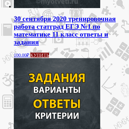
30 сентября 2020 тренировочная
работа статград ЕГЭ №1 по
математике 11 класс ответы и
задания
100.00
₽
КУПИТЬ