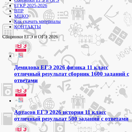
Сборники ЕГЭ и ОГЭ
ЕГКР 2025-2026
ВПР
МЦКО
Как скачать материалы
КОНТАКТЫ
Сборники ЕГЭ и ОГЭ 2026
Демидова ЕГЭ 2026 физика 11 класс
отличный результат сборник 1600 заданий с
ответами
Артасов ЕГЭ 2026 история 11 класс
отличный результат 500 заданий с ответами