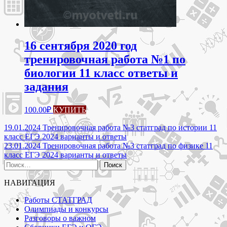
16 сентября 2020 год
тренировочная работа №1 по
биологии 11 класс ответы и
задания
100.00
₽
КУПИТЬ
Навигация
19.01.2024 Тренировочная работа №3 статград по истории 11
класс ЕГЭ 2024 варианты и ответы
по
23.01.2024 Тренировочная работа №3 статград по физике 11
записям
класс ЕГЭ 2024 варианты и ответы
Найти:
НАВИГАЦИЯ
Работы СТАТГРАД
Олимпиады и конкурсы
Разговоры о важном