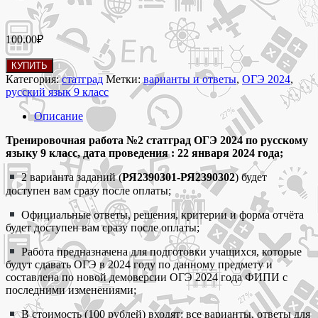
100.00
₽
Количество
КУПИТЬ
товара
Категория:
статград
Метки:
варианты и ответы
,
ОГЭ 2024
,
22.01.2024
русский язык 9 класс
Тренировочная
работа
Описание
№2
статград
Тренировочная работа №2 статград ОГЭ 2024 по русскому
по
языку 9 класс, дата проведения : 22 января 2024 года;
русскому
2 варианта заданий (
РЯ2390301-РЯ2390302
) будет
языку
доступен вам сразу после оплаты;
9
класс
Официальные ответы, решения, критерии и форма отчёта
ОГЭ
будет доступен вам сразу после оплаты;
2024
варианты
Работа предназначена для подготовки учащихся, которые
и
будут сдавать ОГЭ в 2024 году по данному предмету и
ответы
составлена по новой демоверсии ОГЭ 2024 года ФИПИ с
последними изменениями;
В стоимость (100 рублей) входят: все варианты, ответы для