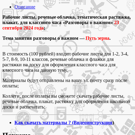
сентября
2024 Рабочие
Описание
листы
для
Рабочие листы, речевые облачка, тематическая растяжка,
классного
плакат, для классного часа «Разговоры о важном»
23
часа
сентября 2024 года
;
«Разговоры
Тема занятия разговоры о важном —
Путь зерна
.
о
важном»
тема
В стоимость (100 рублей) входят: рабочие листы для 1-2, 3-4,
Путь
5-7, 8-9, 10-11 классов, речевые облачка и флажки для
зерна
растяжки на доску для оформления классного часа для
для
классного часа на данную тему.
1-
11
Материалы будут отправлены на вашу эл. почту сразу после
классов
оплаты;
Коллеги, после оплаты вы сможете скачать рабочие листы,
речевые облачка, плакат, растяжку для оформления школьной
доски и распечатать;
Как скачать материалы ? (Видеоинструкция
)