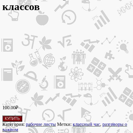
классов
100.00
₽
Количество
КУПИТЬ
товара
Категория:
рабочие листы
Метки:
классный час
,
разговоры о
23
важном